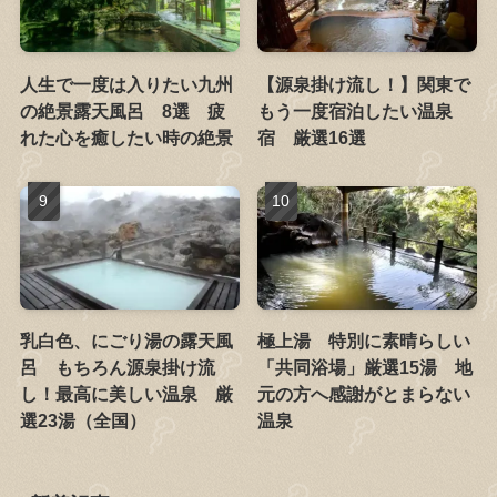
人生で一度は入りたい九州
【源泉掛け流し！】関東で
の絶景露天風呂 8選 疲
もう一度宿泊したい温泉
れた心を癒したい時の絶景
宿 厳選16選
乳白色、にごり湯の露天風
極上湯 特別に素晴らしい
呂 もちろん源泉掛け流
「共同浴場」厳選15湯 地
し！最高に美しい温泉 厳
元の方へ感謝がとまらない
選23湯（全国）
温泉