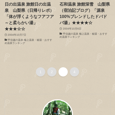
日の出温泉 旅館日の出温
石和温泉 旅館深雪 山梨県
泉 山梨県（日帰りレポ）
（宿泊記ブログ）「源泉
「体が浮くようなフアフア
100%ブレンドしたドバド
～と柔らかい湯」
バ湯」★★★★☆
★★★☆☆
2004年10月6日
甲信越の温泉 極上温泉・秘湯・おすす
2004年10月7日
め温泉ランキング
甲信越の温泉 極上温泉・秘湯・おすす
め温泉ランキング
1
2
3
4