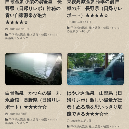
白骨温泉 小梨の湯笹屋 長
乗鞍高原温泉 詩季の宿 白
野県（日帰りレポ）神秘の
樺の庄 長野県（日帰りレ
青い自家源泉が魅力
ポート）★★★★☆
★★★★☆
2005年3月11日
甲信越の温泉 極上温泉・秘湯・おすす
2005年3月13日
め温泉ランキング
甲信越の温泉 極上温泉・秘湯・おすす
め温泉ランキング
白骨温泉 かつらの湯 丸
はやぶさ温泉 山梨県（日
永旅館 長野県（日帰りレ
帰りレポ）激しい湯量が圧
ポート）★★★☆☆
巻！ぬる湯を思いっきり堪
能できる★★★☆☆
2005年3月8日
甲信越の温泉 極上温泉・秘湯・おすす
2004年11月8日
め温泉ランキング
甲信越の温泉 極上温泉・秘湯・おすす