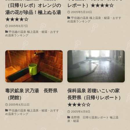
（日帰りレポ）オレンジの
レポート）★★★★☆
湯の花が珍品！極上ぬる湯
2005年5月10日
甲信越の温泉 極上温泉・秘湯・おすす
★★★★☆
め温泉ランキング
2005年6月7日
甲信越の温泉 極上温泉・秘湯・おすす
め温泉ランキング
毒沢鉱泉 沢乃湯 長野県
保科温泉 若穂いこいの家
（閉館）
長野県（日帰りレポート）
★★★☆☆
2005年4月11日
甲信越の温泉 極上温泉・秘湯・おすす
2005年4月9日
め温泉ランキング
長野県 日帰り温泉レポート 極上温
泉・秘湯