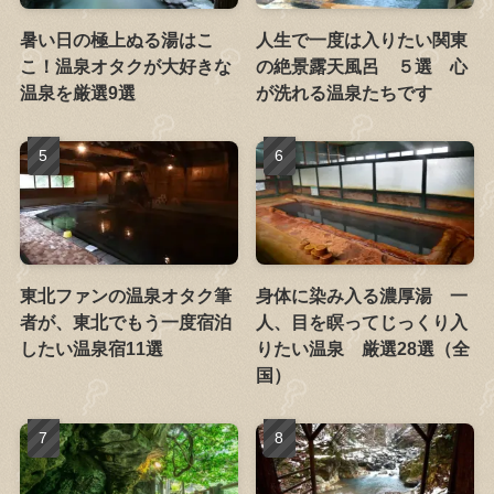
暑い日の極上ぬる湯はこ
人生で一度は入りたい関東
こ！温泉オタクが大好きな
の絶景露天風呂 ５選 心
温泉を厳選9選
が洗れる温泉たちです
東北ファンの温泉オタク筆
身体に染み入る濃厚湯 一
者が、東北でもう一度宿泊
人、目を瞑ってじっくり入
したい温泉宿11選
りたい温泉 厳選28選（全
国）