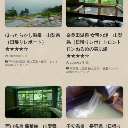
ほったらかし温泉 山梨県
奈良田温泉 女帝の湯 山梨
（日帰りレポート）
県（日帰りレポ）トロント
★★★★☆
ロンぬるめの美肌湯
★★★★☆
2005年6月8日
甲信越の温泉 極上温泉・秘湯・おすす
2005年6月7日
め温泉ランキング
甲信越の温泉 極上温泉・秘湯・おすす
め温泉ランキング
西山温泉 蓬莱館 山梨県
子安温泉 長野県（日帰り