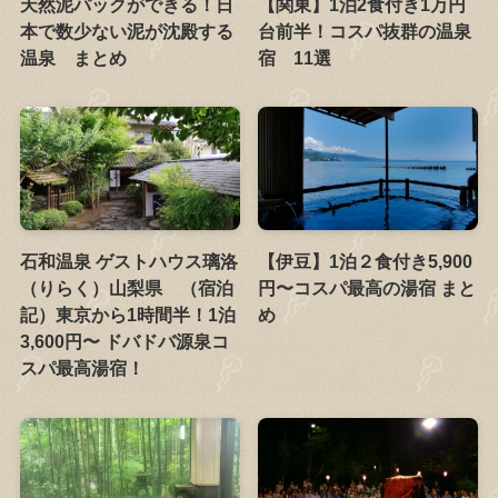
天然泥パックができる！日
【関東】1泊2食付き1万円
本で数少ない泥が沈殿する
台前半！コスパ抜群の温泉
温泉 まとめ
宿 11選
石和温泉 ゲストハウス璃洛
【伊豆】1泊２食付き5,900
（りらく）山梨県 （宿泊
円〜コスパ最高の湯宿 まと
記）東京から1時間半！1泊
め
3,600円〜 ドバドバ源泉コ
スパ最高湯宿！