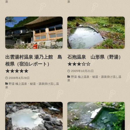
泉
泉
出雲湯村温泉 湯乃上館 島
石抱温泉 山形県（野湯）
根県（宿泊レポート）
★★★☆☆
★★★★★
2005年10月21日
野湯 極上温泉・秘湯・源泉掛け流し温
2006年4月28日
泉
野湯 極上温泉・秘湯・源泉掛け流し温
泉