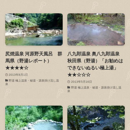
尻焼温泉 河原野天風呂 群
八九郎温泉 奥八九郎温泉
馬県（野湯レポート）
秋田県（野湯）「お勧めは
★★★★☆
できないぬるい極上湯」
★★☆☆☆
2013年8月1日
野湯 極上温泉・秘湯・源泉掛け流し温
2013年5月16日
泉
野湯 極上温泉・秘湯・源泉掛け流し温
泉