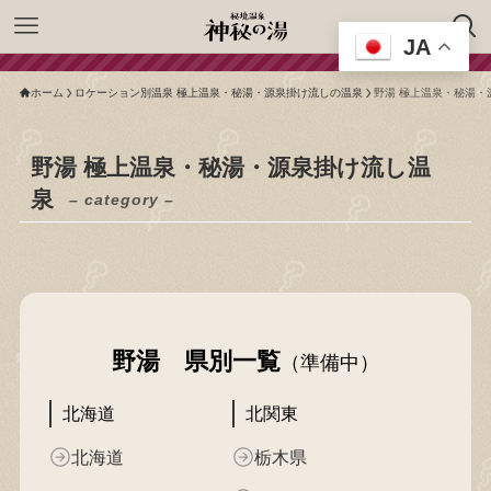
JA
ホーム
ロケーション別温泉 極上温泉・秘湯・源泉掛け流しの温泉
野湯 極上温泉・秘湯・
野湯 極上温泉・秘湯・源泉掛け流し温
泉
– category –
野湯 県別一覧
（準備中）
北海道
北関東
北海道
栃木県