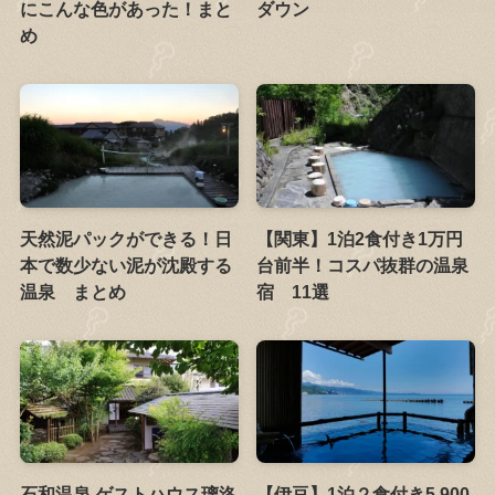
にこんな色があった！まと
ダウン
め
天然泥パックができる！日
【関東】1泊2食付き1万円
本で数少ない泥が沈殿する
台前半！コスパ抜群の温泉
温泉 まとめ
宿 11選
石和温泉 ゲストハウス璃洛
【伊豆】1泊２食付き5,900