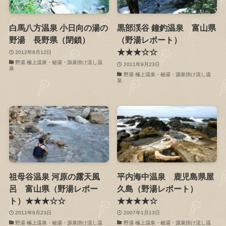
白馬八方温泉 小日向の湯の
黒部渓谷 鐘釣温泉 富山県
野湯 長野県（閉鎖）
（野湯レポート）
★★★☆☆
2012年8月12日
野湯 極上温泉・秘湯・源泉掛け流し温
2011年9月23日
泉
野湯 極上温泉・秘湯・源泉掛け流し温
泉
祖母谷温泉 河原の露天風
平内海中温泉 鹿児島県屋
呂 富山県（野湯レポー
久島（野湯レポート）
ト）★★★☆☆
★★★★☆
2011年9月23日
2007年1月13日
野湯 極上温泉・秘湯・源泉掛け流し温
野湯 極上温泉・秘湯・源泉掛け流し温