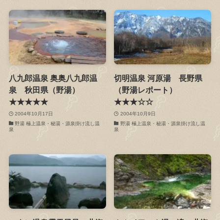
八九郎温泉 奥奥八九郎温
切明温泉 河原湯 長野県
泉 秋田県（野湯）
（野湯レポート）
★★★★★
★★★☆☆
2004年10月17日
2004年10月9日
野湯 極上温泉・秘湯・源泉掛け流し温
野湯 極上温泉・秘湯・源泉掛け流し温
泉
泉