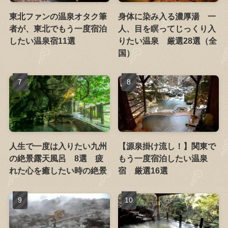
東北ファンの温泉オタク筆
身体に染み入る濃厚湯 一
者が、東北でもう一度宿泊
人、目を瞑ってじっくり入
したい温泉宿11選
りたい温泉 厳選28選（全
国）
人生で一度は入りたい九州
【源泉掛け流し！】関東で
の絶景露天風呂 8選 疲
もう一度宿泊したい温泉
れた心を癒したい時の絶景
宿 厳選16選