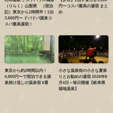
（りらく）山梨県 （宿泊
円〜コスパ最高の湯宿 まと
記）東京から1時間半！1泊
め
3,600円〜 ドバドバ源泉コ
スパ最高湯宿！
東京から約2時間以内！
小さな温泉街の小さな夏祭
4,900円〜で宿泊できる源
りとお勧めの湯宿 2026年8
泉掛け流しの温泉宿 6選
月4日～毎日開催【岐阜県
福地温泉】