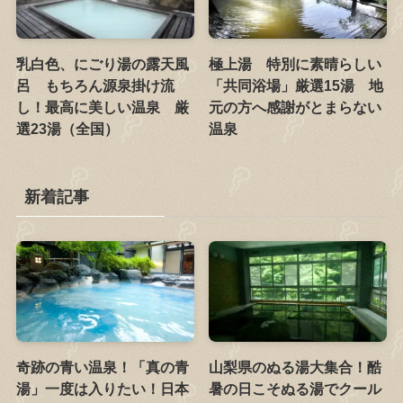
乳白色、にごり湯の露天風
極上湯 特別に素晴らしい
呂 もちろん源泉掛け流
「共同浴場」厳選15湯 地
し！最高に美しい温泉 厳
元の方へ感謝がとまらない
選23湯（全国）
温泉
新着記事
奇跡の青い温泉！「真の青
山梨県のぬる湯大集合！酷
湯」一度は入りたい！日本
暑の日こそぬる湯でクール