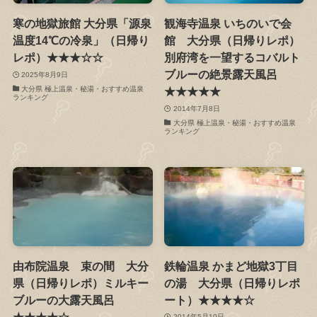
寒の地獄旅館 大分県「源泉
観海寺温泉 いちのいで会
温度14℃の冷泉」（日帰り
館 大分県（日帰りレポ）
レポ）★★★☆☆
別府湾を一望するコバルト
ブルーの絶景露天風呂
2025年8月9日
大分県 極上温泉・秘湯・おすすめ温泉
★★★★★
ランキング
2014年7月8日
大分県 極上温泉・秘湯・おすすめ温泉
ランキング
由布院温泉 束の間 大分
鉄輪温泉 かまど地獄3丁目
県（日帰りレポ）ミルキー
の湯 大分県（日帰りレポ
ブルーの大露天風呂
ート）★★★★☆
★★★★☆
2014年5月10日