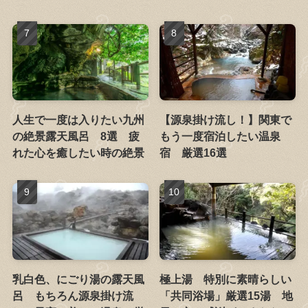
人生で一度は入りたい九州
【源泉掛け流し！】関東で
の絶景露天風呂 8選 疲
もう一度宿泊したい温泉
れた心を癒したい時の絶景
宿 厳選16選
乳白色、にごり湯の露天風
極上湯 特別に素晴らしい
呂 もちろん源泉掛け流
「共同浴場」厳選15湯 地