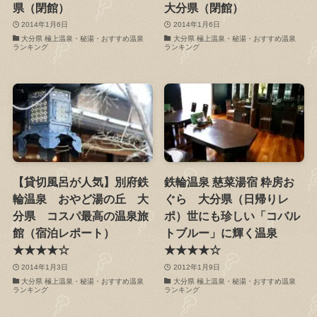
県（閉館）
大分県（閉館）
2014年1月6日
2014年1月6日
大分県 極上温泉・秘湯・おすすめ温泉
大分県 極上温泉・秘湯・おすすめ温泉
ランキング
ランキング
【貸切風呂が人気】別府鉄
鉄輪温泉 慈菜湯宿 粋房お
輪温泉 おやど湯の丘 大
ぐら 大分県（日帰りレ
分県 コスパ最高の温泉旅
ポ）世にも珍しい「コバル
館（宿泊レポート）
トブルー」に輝く温泉
★★★★☆
★★★★☆
2014年1月3日
2012年1月9日
大分県 極上温泉・秘湯・おすすめ温泉
大分県 極上温泉・秘湯・おすすめ温泉
ランキング
ランキング