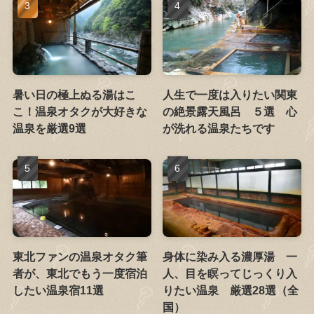
暑い日の極上ぬる湯はこ
人生で一度は入りたい関東
こ！温泉オタクが大好きな
の絶景露天風呂 ５選 心
温泉を厳選9選
が洗れる温泉たちです
東北ファンの温泉オタク筆
身体に染み入る濃厚湯 一
者が、東北でもう一度宿泊
人、目を瞑ってじっくり入
したい温泉宿11選
りたい温泉 厳選28選（全
国）