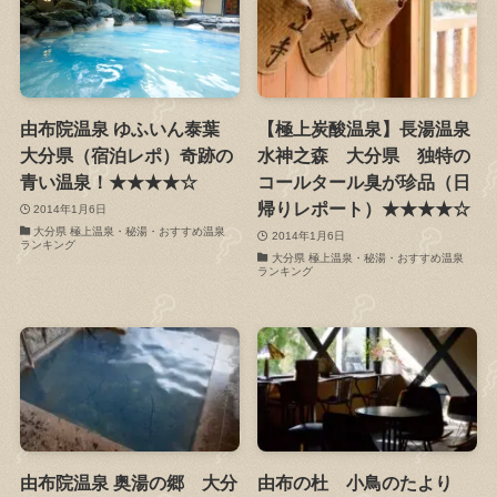
由布院温泉 ゆふいん泰葉
【極上炭酸温泉】長湯温泉
大分県（宿泊レポ）奇跡の
水神之森 大分県 独特の
青い温泉！★★★★☆
コールタール臭が珍品（日
帰りレポート）★★★★☆
2014年1月6日
大分県 極上温泉・秘湯・おすすめ温泉
2014年1月6日
ランキング
大分県 極上温泉・秘湯・おすすめ温泉
ランキング
由布院温泉 奥湯の郷 大分
由布の杜 小鳥のたより