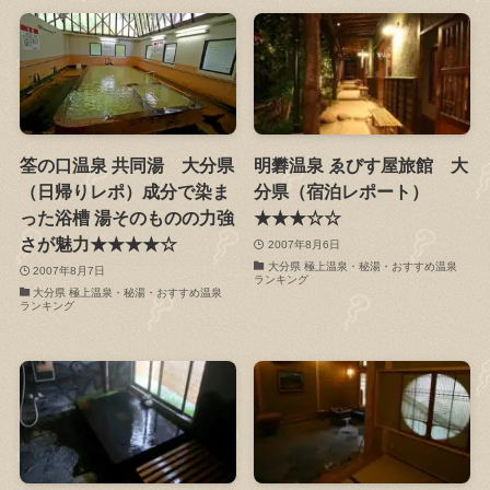
筌の口温泉 共同湯 大分県
明礬温泉 ゑびす屋旅館 大
（日帰りレポ）成分で染ま
分県（宿泊レポート）
った浴槽 湯そのものの力強
★★★☆☆
さが魅力★★★★☆
2007年8月6日
大分県 極上温泉・秘湯・おすすめ温泉
2007年8月7日
ランキング
大分県 極上温泉・秘湯・おすすめ温泉
ランキング