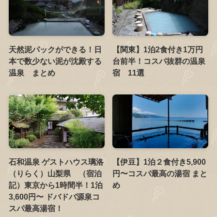
天然泥パックができる！日
【関東】1泊2食付き1万円
本で数少ない泥が沈殿する
台前半！コスパ抜群の温泉
温泉 まとめ
宿 11選
石和温泉 ゲストハウス璃洛
【伊豆】1泊２食付き5,900
（りらく）山梨県 （宿泊
円〜コスパ最高の湯宿 まと
記）東京から1時間半！1泊
め
3,600円〜 ドバドバ源泉コ
スパ最高湯宿！