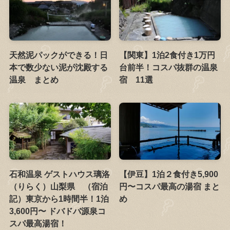
天然泥パックができる！日
【関東】1泊2食付き1万円
本で数少ない泥が沈殿する
台前半！コスパ抜群の温泉
温泉 まとめ
宿 11選
石和温泉 ゲストハウス璃洛
【伊豆】1泊２食付き5,900
（りらく）山梨県 （宿泊
円〜コスパ最高の湯宿 まと
記）東京から1時間半！1泊
め
3,600円〜 ドバドバ源泉コ
スパ最高湯宿！