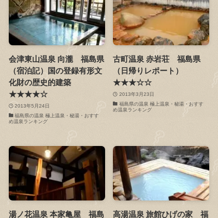
会津東山温泉 向瀧 福島県
古町温泉 赤岩荘 福島県
（宿泊記）国の登録有形文
（日帰りレポート）
化財の歴史的建築
★★★☆☆
★★★★☆
2013年3月23日
福島県の温泉 極上温泉・秘湯・おすす
2013年5月24日
め温泉ランキング
福島県の温泉 極上温泉・秘湯・おすす
め温泉ランキング
湯ノ花温泉 本家亀屋 福島
高湯温泉 旅館ひげの家 福