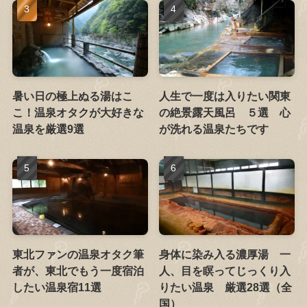
暑い日の極上ぬる湯はこ
人生で一度は入りたい関東
こ！温泉オタクが大好きな
の絶景露天風呂 ５選 心
温泉を厳選9選
が洗れる温泉たちです
東北ファンの温泉オタク筆
身体に染み入る濃厚湯 一
者が、東北でもう一度宿泊
人、目を瞑ってじっくり入
したい温泉宿11選
りたい温泉 厳選28選（全
国）