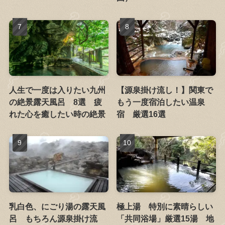
人生で一度は入りたい九州
【源泉掛け流し！】関東で
の絶景露天風呂 8選 疲
もう一度宿泊したい温泉
れた心を癒したい時の絶景
宿 厳選16選
乳白色、にごり湯の露天風
極上湯 特別に素晴らしい
呂 もちろん源泉掛け流
「共同浴場」厳選15湯 地