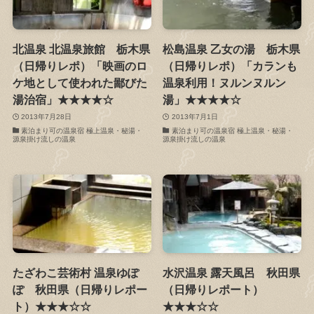
北温泉 北温泉旅館 栃木県
松島温泉 乙女の湯 栃木県
（日帰りレポ）「映画のロ
（日帰りレポ）「カランも
ケ地として使われた鄙びた
温泉利用！ヌルンヌルン
湯治宿」★★★★☆
湯」★★★★☆
2013年7月28日
2013年7月1日
素泊まり可の温泉宿 極上温泉・秘湯・
素泊まり可の温泉宿 極上温泉・秘湯・
源泉掛け流しの温泉
源泉掛け流しの温泉
たざわこ芸術村 温泉ゆぽ
水沢温泉 露天風呂 秋田県
ぽ 秋田県（日帰りレポー
（日帰りレポート）
ト）★★★☆☆
★★★☆☆