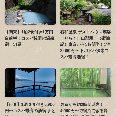
【関東】1泊2食付き1万円
石和温泉 ゲストハウス璃洛
台前半！コスパ抜群の温泉
（りらく）山梨県 （宿泊
宿 11選
記）東京から1時間半！1泊
3,600円〜 ドバドバ源泉コ
スパ最高湯宿！
【伊豆】1泊２食付き5,900
東京から約2時間以内！
円〜コスパ最高の湯宿 まと
4,900円〜で宿泊できる源