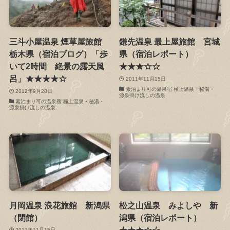
三斗小屋温泉 煙草屋旅館
鎌先温泉 最上屋旅館 宮城
栃木県（宿泊ブログ）「歩
県（宿泊レポート）
いて2時間 絶景の露天風
★★★☆☆
呂」★★★★☆
2011年11月15日
素泊まり可の温泉宿 極上温泉・秘湯・
2012年9月28日
源泉掛け流しの温泉
素泊まり可の温泉宿 極上温泉・秘湯・
源泉掛け流しの温泉
月岡温泉 浪花旅館 新潟県
松之山温泉 みよしや 新
（閉館）
潟県（宿泊レポート）
★★★☆☆
2011年11月15日