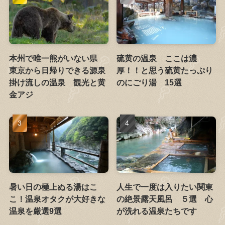
本州で唯一熊がいない県
硫黄の温泉 ここは濃
東京から日帰りできる源泉
厚！！と思う硫黄たっぷり
掛け流しの温泉 観光と黄
のにごり湯 15選
金アジ
暑い日の極上ぬる湯はこ
人生で一度は入りたい関東
こ！温泉オタクが大好きな
の絶景露天風呂 ５選 心
温泉を厳選9選
が洗れる温泉たちです