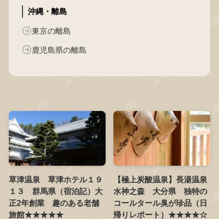
沖縄・離島
東京の離島
鹿児島県の離島
草津温泉 草津ホテル１９
【極上炭酸温泉】長湯温泉
１３ 群馬県（宿泊記）大
水神之森 大分県 独特の
正2年創業 趣のある老舗
コールタール臭が珍品（日
旅館★★★★★
帰りレポート）★★★★☆