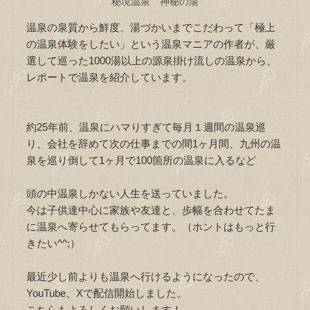
秘境温泉 神秘の湯
温泉の泉質から鮮度、湯づかいまでこだわって「極上
の温泉体験をしたい」という温泉マニアの作者が、厳
選して巡った1000湯以上の源泉掛け流しの温泉から、
レポートで温泉を紹介しています。
約25年前、温泉にハマりすぎて毎月１週間の温泉巡
り、会社を辞めて次の仕事までの間1ヶ月間、九州の温
泉を巡り倒して1ヶ月で100箇所の温泉に入るなど
頭の中温泉しかない人生を送っていました。
今は子供達中心に家族や友達と、歩幅を合わせてたま
に温泉へ寄らせてもらってます。（ホントはもっと行
きたい^^;）
最近少し前よりも温泉へ行けるようになったので、
YouTube、Xで配信開始しました。
こちらもよろしくお願いします！