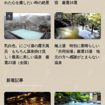
れた心を癒したい時の絶景
宿 厳選16選
乳白色、にごり湯の露天風
極上湯 特別に素晴らしい
呂 もちろん源泉掛け流
「共同浴場」厳選15湯 地
し！最高に美しい温泉 厳
元の方へ感謝がとまらない
選23湯（全国）
温泉
新着記事