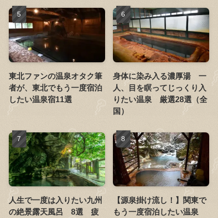
東北ファンの温泉オタク筆
身体に染み入る濃厚湯 一
者が、東北でもう一度宿泊
人、目を瞑ってじっくり入
したい温泉宿11選
りたい温泉 厳選28選（全
国）
人生で一度は入りたい九州
【源泉掛け流し！】関東で
の絶景露天風呂 8選 疲
もう一度宿泊したい温泉