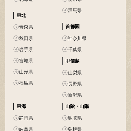
群馬県
東北
首都圏
青森県
秋田県
神奈川県
岩手県
千葉県
宮城県
甲信越
山形県
山梨県
福島県
長野県
新潟県
東海
山陰・山陽
静岡県
鳥取県
岐阜県
島根県