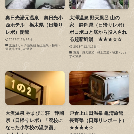
奥日光湯元温泉 奥日光小
大澤温泉 野天風呂 山の
西ホテル 栃木県（日帰り
家 静岡県（日帰りレポ）
レポ）閉館
ボコボコと底から投入され
る超新鮮湯 ★★★☆☆
2013年12月24日
素泊まり可の温泉宿 極上温泉・秘湯・
2013年12月17日
源泉掛け流しの温泉
東海 露天風呂 極上温泉・秘湯・おす
すめ温泉
大沢温泉 やまびこ荘 静岡
戸倉上山田温泉 亀清旅館
県（日帰りレポ）「廃校に
長野県（日帰りレポート）
なった小学校の温泉宿」
★★★★☆