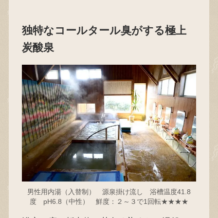
独特なコールタール臭がする極上
炭酸泉
男性用内湯（入替制） 源泉掛け流し 浴槽温度41.8
度 pH6.8（中性） 鮮度：２～３で1回転★★★★