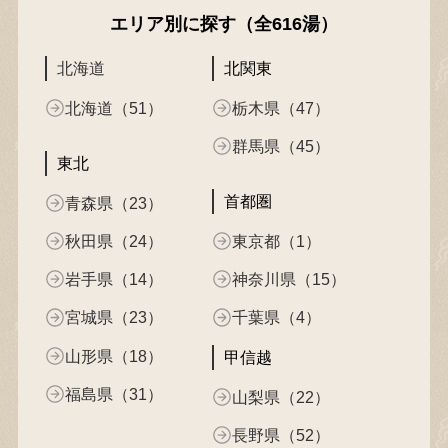
エリア別に探す（全616湯）
北海道
北関東
北海道（51）
栃木県（47）
群馬県（45）
東北
首都圏
青森県（23）
秋田県（24）
東京都（1）
岩手県（14）
神奈川県（15）
宮城県（23）
千葉県（4）
山形県（18）
甲信越
福島県（31）
山梨県（22）
長野県（52）