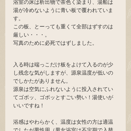
浴室の床は析出物で茶色く染まり、湯船は
湯が冷めないように青い板で覆われていま
す。
この板、とーっても重くて全部はずすのは
厳しい・・・。
写真のために必死ではずしました。
入る時は端っこだけ板をよけて入るのが少
し残念な気がしますが、源泉温度が低いの
でしかたがありません。
源泉は空気にふれないように投入されてい
てゴボッ、ゴボッとすごい勢い！湯使いが
いいですね！
浴感はやわらかく、温度は女性の方は適温
でしたが男性用（男女浴室は不定期で入替