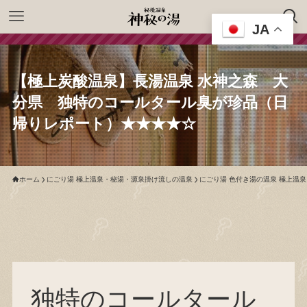
JA
【極上炭酸温泉】長湯温泉 水神之森 大
分県 独特のコールタール臭が珍品（日
帰りレポート）★★★★☆
ホーム
にごり湯 極上温泉・秘湯・源泉掛け流しの温泉
にごり湯 色付き湯の温泉 極上温
独特のコールタール