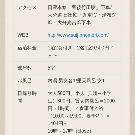
アクセス
日豊本線「豊後竹田駅」下車/
大分道 日田IC・九重IC・湯布院
IC・大分光吉IC下車
WEB
http://www.suijinnomori.com/
宿泊料金
1泊2食付き 2名1室9,500円／
人〜
部屋数
5室
お風呂
内湯:男女各1/露天風呂:女1
日帰り時
大人500円、小人（1歳～小学
間
生）300円／貸切内風呂＝2000
円（1時間）／食事付入浴
（10:00～19:00、要予約）＝
1404円～
10時～17時（close）