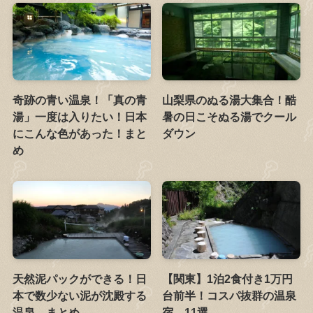
奇跡の青い温泉！「真の青
山梨県のぬる湯大集合！酷
湯」一度は入りたい！日本
暑の日こそぬる湯でクール
にこんな色があった！まと
ダウン
め
天然泥パックができる！日
【関東】1泊2食付き1万円
本で数少ない泥が沈殿する
台前半！コスパ抜群の温泉
温泉 まとめ
宿 11選