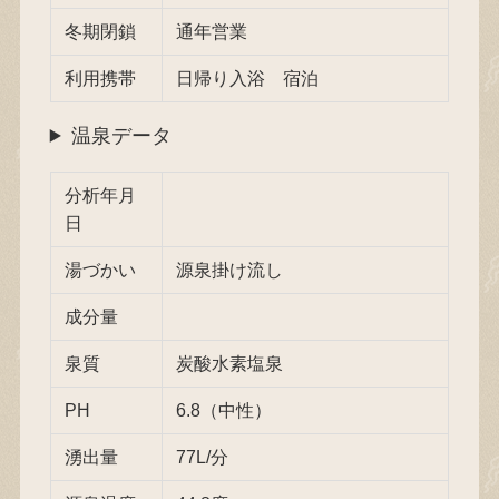
冬期閉鎖
通年営業
利用携帯
日帰り入浴 宿泊
温泉データ
分析年月
日
湯づかい
源泉掛け流し
成分量
泉質
炭酸水素塩泉
PH
6.8（中性）
湧出量
77L/分