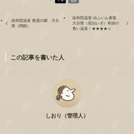
由布院温泉 ゆふいん泰葉
由布院温泉 奥湯の郷 大分
大分県（宿泊レポ）奇跡の
県（閉館）
青い温泉！★★★★☆
この記事を書いた人
しおり（管理人）