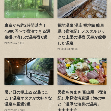
東京から約2時間以内！
福地温泉 湯庄 福地館 岐阜
4,900円〜で宿泊できる源
県（宿泊記）ノスタルジッ
泉掛け流しの温泉宿 6選
クな山里の湯宿 天皇が療養
した源泉
2026年7月1日
2026年6月16日
暑い日の極上ぬる湯はこ
民宿あおまさ 富山県（宿泊
こ！温泉オタクが大好きな
記）氷見漁港直通！海の幸
温泉を厳選9選
と「濃厚な油臭の温泉」
★★★★☆
2026年5月30日