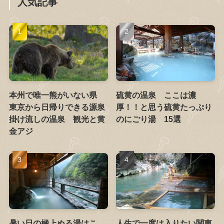
人気記事
本州で唯一熊がいない県
硫黄の温泉 ここは濃
東京から日帰りできる源泉
厚！！と思う硫黄たっぷり
掛け流しの温泉 観光と黄
のにごり湯 15選
金アジ
暑い日の極上ぬる湯はこ
人生で一度は入りたい関東