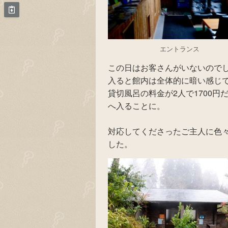
エントランス
この日はお客さんがいないので
入ると館内は全体的に暗い感じ
貸切風呂の料金が2人で1700
へ入ることに。
対応してくださったご主人に色
した。