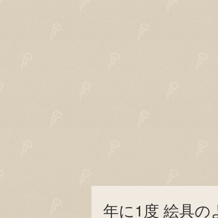
年に1度 絵具