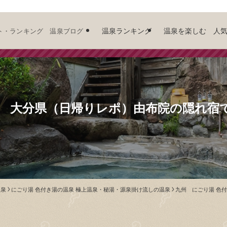
温泉ランキング
温泉を楽しむ 人
ト・ランキング 温泉ブログ
荘 大分県（日帰りレポ）由布院の隠れ宿
温泉
にごり湯 色付き湯の温泉 極上温泉・秘湯・源泉掛け流しの温泉
九州 にごり湯 色