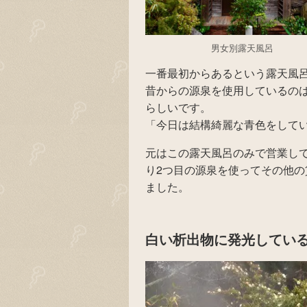
男女別露天風呂
一番最初からあるという露天風
昔からの源泉を使用しているの
らしいです。
「今日は結構綺麗な青色をして
元はこの露天風呂のみで営業し
り2つ目の源泉を使ってその他
ました。
白い析出物に発光してい