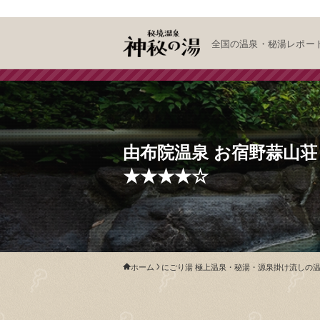
全国の温泉・秘湯レポー
由布院温泉 お宿野蒜山
★★★★☆
ホーム
にごり湯 極上温泉・秘湯・源泉掛け流しの