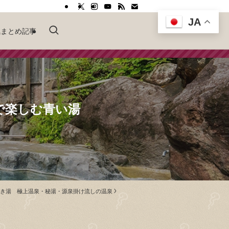
JA
気まとめ記事
で楽しむ青い湯
付き湯 極上温泉・秘湯・源泉掛け流しの温泉