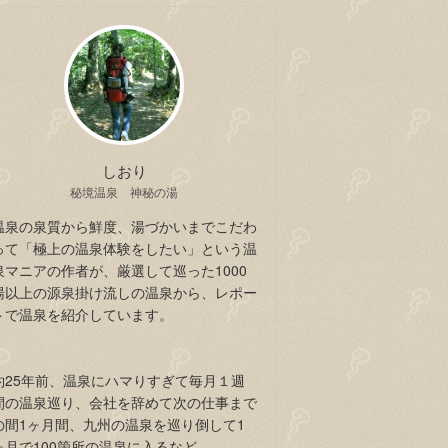
しおり
秘境温泉 神秘の湯
温泉の泉質から鮮度、湯づかいまでこだわ
って「極上の温泉体験をしたい」という温
泉マニアの作者が、厳選して巡った1000
湯以上の源泉掛け流しの温泉から、レポー
トで温泉を紹介しています。
約25年前、温泉にハマりすぎて毎月１週
間の温泉巡り、会社を辞めて次の仕事まで
の間1ヶ月間、九州の温泉を巡り倒して1
ヶ月で100箇所の温泉に入るなど