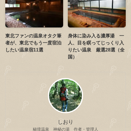
東北ファンの温泉オタク筆
身体に染み入る濃厚湯 一
者が、東北でもう一度宿泊
人、目を瞑ってじっくり入
したい温泉宿11選
りたい温泉 厳選28選（全
国）
しおり
秘境温泉 神秘の湯 作者・管理人