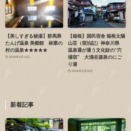
【美しすぎる秘湯】群馬県
【箱根】国民宿舎 箱根太陽
たんげ温泉 美郷館 林業の
山荘（宿泊記）神奈川県
村の温泉★★★★★
温泉通が通う文化財の“穴
場宿” 大涌谷源泉のにご
2026年3月19日
り湯
2026年2月20日
新着記事