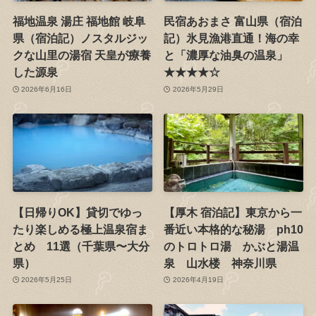
福地温泉 湯庄 福地館 岐阜
民宿あおまさ 富山県（宿泊
県（宿泊記）ノスタルジッ
記）氷見漁港直通！海の幸
クな山里の湯宿 天皇が療養
と「濃厚な油臭の温泉」
した源泉
★★★★☆
2026年6月16日
2026年5月29日
【日帰りOK】貸切でゆっ
【厚木 宿泊記】東京から一
たり楽しめる極上温泉宿ま
番近い本格的な秘湯 ph10
とめ 11選（千葉県〜大分
のトロトロ湯 かぶと湯温
県）
泉 山水楼 神奈川県
2026年5月25日
2026年4月19日