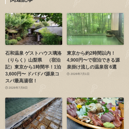
石和温泉 ゲストハウス璃洛
東京から約2時間以内！
（りらく）山梨県 （宿泊
4,900円〜で宿泊できる源
記）東京から1時間半！1泊
泉掛け流しの温泉宿 6選
3,600円〜 ドバドバ源泉コ
2026年7月1日
スパ最高湯宿！
2026年7月8日