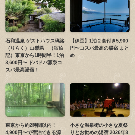
石和温泉 ゲストハウス璃洛
【伊豆】1泊２食付き5,900
（りらく）山梨県 （宿泊
円〜コスパ最高の湯宿 まと
記）東京から1時間半！1泊
め
3,600円〜 ドバドバ源泉コ
スパ最高湯宿！
東京から約2時間以内！
小さな温泉街の小さな夏祭
4,900円〜で宿泊できる源
りとお勧めの湯宿 2026年8