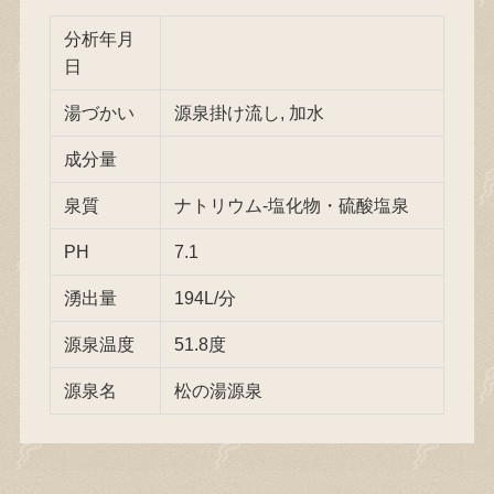
分析年月
日
湯づかい
源泉掛け流し, 加水
成分量
泉質
ナトリウム-塩化物・硫酸塩泉
PH
7.1
湧出量
194L/分
源泉温度
51.8度
源泉名
松の湯源泉