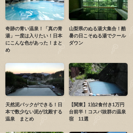
奇跡の青い温泉！「真の青
山梨県のぬる湯大集合！酷
湯」一度は入りたい！日本
暑の日こそぬる湯でクール
にこんな色があった！まと
ダウン
め
天然泥パックができる！日
【関東】1泊2食付き1万円
本で数少ない泥が沈殿する
台前半！コスパ抜群の温泉
温泉 まとめ
宿 11選