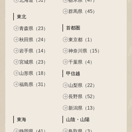
北海道（51）
栃木県（47）
群馬県（45）
東北
首都圏
青森県（23）
秋田県（24）
東京都（1）
岩手県（14）
神奈川県（15）
宮城県（23）
千葉県（4）
山形県（18）
甲信越
福島県（31）
山梨県（22）
長野県（52）
新潟県（13）
東海
山陰・山陽
静岡県（41）
鳥取県（3）