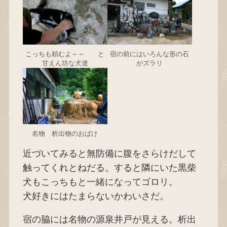
こっちも頼むよ～～ と
宿の前にはいろんな形の石
甘えん坊な犬達
がズラリ
名物 析出物のおばけ
近づいてみると無防備に腹をさらけだして
触ってくれとねだる。すると隣にいた黒柴
犬もこっちもと一緒になってゴロリ。
犬好きにはたまらないかわいさだ。
宿の脇には名物の源泉井戸が見える。析出