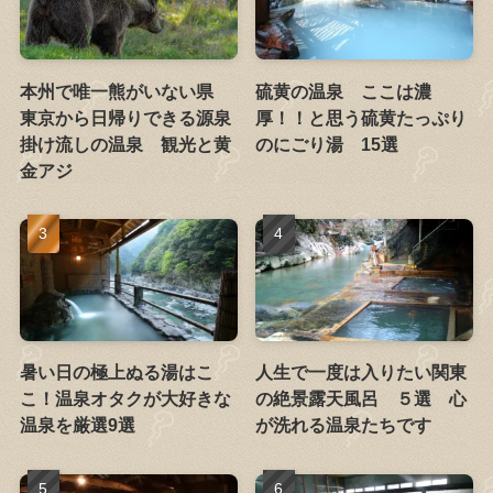
本州で唯一熊がいない県
硫黄の温泉 ここは濃
東京から日帰りできる源泉
厚！！と思う硫黄たっぷり
掛け流しの温泉 観光と黄
のにごり湯 15選
金アジ
暑い日の極上ぬる湯はこ
人生で一度は入りたい関東
こ！温泉オタクが大好きな
の絶景露天風呂 ５選 心
温泉を厳選9選
が洗れる温泉たちです