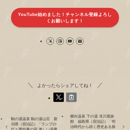
YouTube始めました！チャンネル登録よろし
くお願いします！
よかったらシェアしてね！
横向温泉 下の湯 滝川屋旅
駒の湯温泉 駒の湯山荘 新
館 福島県（宿泊記）「明
潟県（宿泊記）「ランプの
治時代から続く歴史ある旅
灯と囲炉裏の宿 激しい湯量