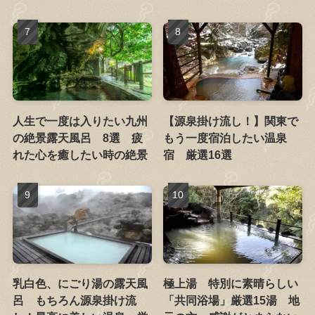
人生で一度は入りたい九州
【源泉掛け流し！】関東で
の絶景露天風呂 8選 疲
もう一度宿泊したい温泉
れた心を癒したい時の絶景
宿 厳選16選
乳白色、にごり湯の露天風
極上湯 特別に素晴らしい
呂 もちろん源泉掛け流
「共同浴場」厳選15湯 地