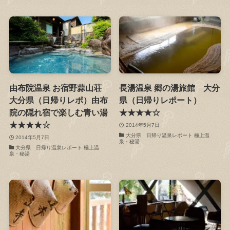
由布院温泉 お宿野蒜山荘
長湯温泉 郷の湯旅館 大分
大分県（日帰りレポ）由布
県（日帰りレポート）
院の隠れ宿で楽しむ青い湯
★★★★☆
★★★★☆
2014年5月7日
大分県 日帰り温泉レポート 極上温
2014年5月7日
泉・秘湯
大分県 日帰り温泉レポート 極上温
泉・秘湯