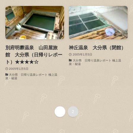
別府明礬温泉 山田屋旅
神丘温泉 大分県（閉館）
館 大分県（日帰りレポー
2005年1月5日
大分県 日帰り温泉レポート 極上温
ト）★★★★☆
泉・秘湯
2005年1月5日
大分県 日帰り温泉レポート 極上温
泉・秘湯
1
2