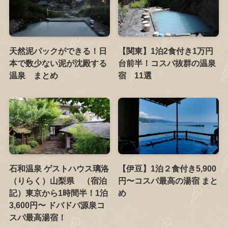
天然泥パックができる！日
【関東】1泊2食付き1万円
本で数少ない泥が沈殿する
台前半！コスパ抜群の温泉
温泉 まとめ
宿 11選
石和温泉 ゲストハウス璃洛
【伊豆】1泊２食付き5,900
（りらく）山梨県 （宿泊
円〜コスパ最高の湯宿 まと
記）東京から1時間半！1泊
め
3,600円〜 ドバドバ源泉コ
スパ最高湯宿！