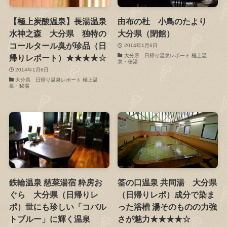
【極上炭酸温泉】長湯温泉
由布の杜 小鳥のたより
水神之森 大分県 独特の
大分県（閉館）
コールタール臭が珍品（日
2014年1月6日
大分県 日帰り温泉レポート 極上温
帰りレポート）★★★★☆
泉・秘湯
2014年1月6日
大分県 日帰り温泉レポート 極上温
泉・秘湯
鉄輪温泉 慈菜湯宿 粋房お
筌の口温泉 共同湯 大分県
ぐら 大分県（日帰りレ
（日帰りレポ）成分で染ま
ポ）世にも珍しい「コバル
った浴槽 湯そのものの力強
トブルー」に輝く温泉
さが魅力★★★★☆