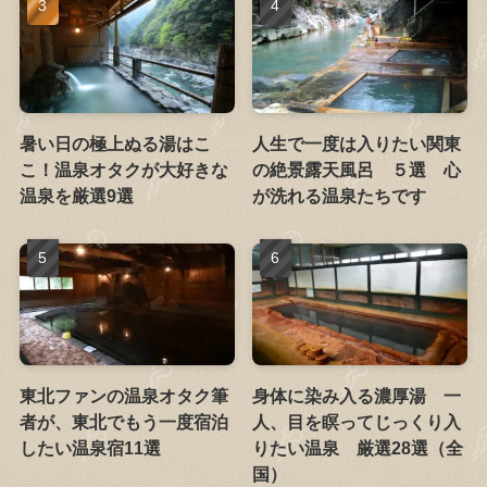
暑い日の極上ぬる湯はこ
人生で一度は入りたい関東
こ！温泉オタクが大好きな
の絶景露天風呂 ５選 心
温泉を厳選9選
が洗れる温泉たちです
東北ファンの温泉オタク筆
身体に染み入る濃厚湯 一
者が、東北でもう一度宿泊
人、目を瞑ってじっくり入
したい温泉宿11選
りたい温泉 厳選28選（全
国）