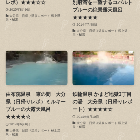
レポ）★★★☆☆
別府湾を一望するコバルト
ブルーの絶景露天風呂
2025年8月9日
大分県 日帰り温泉レポート 極上温
★★★★★
泉・秘湯
2014年7月8日
大分県 日帰り温泉レポート 極上温
泉・秘湯
由布院温泉 束の間 大分
鉄輪温泉 かまど地獄3丁目
県（日帰りレポ）ミルキー
の湯 大分県（日帰りレポ
ブルーの大露天風呂
ート）★★★★☆
★★★★☆
2014年5月10日
大分県 日帰り温泉レポート 極上温
2014年6月9日
泉・秘湯
大分県 日帰り温泉レポート 極上温
泉・秘湯