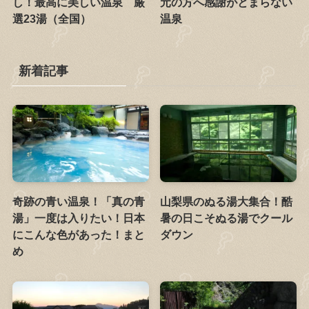
し！最高に美しい温泉 厳
元の方へ感謝がとまらない
選23湯（全国）
温泉
新着記事
奇跡の青い温泉！「真の青
山梨県のぬる湯大集合！酷
湯」一度は入りたい！日本
暑の日こそぬる湯でクール
にこんな色があった！まと
ダウン
め