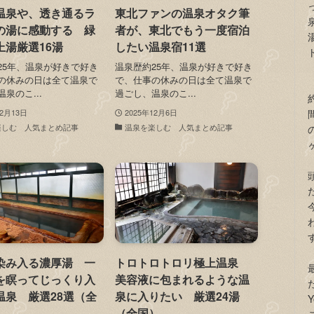
温泉や、透き通るラ
東北ファンの温泉オタク筆
の湯に感動する 緑
者が、東北でもう一度宿泊
上湯厳選16湯
したい温泉宿11選
25年、温泉が好きで好き
温泉歴約25年、温泉が好きで好き
の休みの日は全て温泉で
で、仕事の休みの日は全て温泉で
泉のこ...
過ごし、温泉のこ...
12月13日
2025年12月6日
楽しむ 人気まとめ記事
温泉を楽しむ 人気まとめ記事
染み入る濃厚湯 一
トロトロトロリ極上温泉
を瞑ってじっくり入
美容液に包まれるような温
温泉 厳選28選（全
泉に入りたい 厳選24湯
（全国）