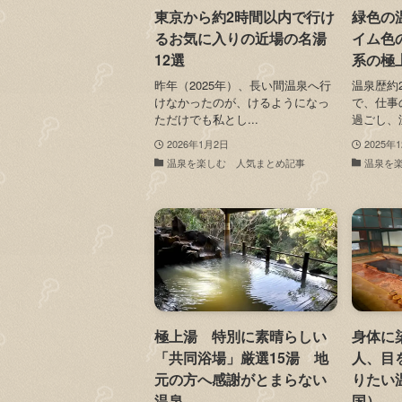
東京から約2時間以内で行け
緑色の
るお気に入りの近場の名湯
イム色
12選
系の極
昨年（2025年）、長い間温泉へ行
温泉歴約
けなかったのが、けるようになっ
で、仕事
ただけでも私とし...
過ごし、温
2026年1月2日
2025年
温泉を楽しむ 人気まとめ記事
温泉を
極上湯 特別に素晴らしい
身体に
「共同浴場」厳選15湯 地
人、目
元の方へ感謝がとまらない
りたい
温泉
国）