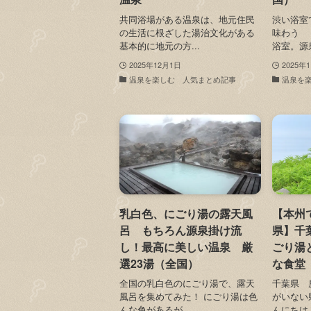
共同浴場がある温泉は、地元住民
渋い浴室
の生活に根ざした湯治文化がある
味わう 
基本的に地元の方...
浴室。源泉
2025年12月1日
2025年
温泉を楽しむ 人気まとめ記事
温泉を
乳白色、にごり湯の露天風
【本州
呂 もちろん源泉掛け流
県】千
し！最高に美しい温泉 厳
ごり湯
選23湯（全国）
な食堂
全国の乳白色のにごり湯で、露天
千葉県 
風呂を集めてみた！ にごり湯は色
がいない
んな色があるが、...
んにちは。