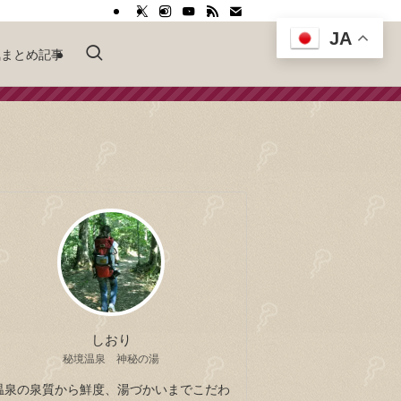
JA
気まとめ記事
しおり
秘境温泉 神秘の湯
温泉の泉質から鮮度、湯づかいまでこだわ