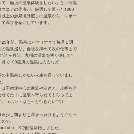
って「極上の温泉体験をしたい」という温
泉マニアの作者が、厳選して巡った1000
湯以上の源泉掛け流しの温泉から、レポー
トで温泉を紹介しています。
約25年前、温泉にハマりすぎて毎月１週
間の温泉巡り、会社を辞めて次の仕事まで
の間1ヶ月間、九州の温泉を巡り倒して1
ヶ月で100箇所の温泉に入るなど
頭の中温泉しかない人生を送っていまし
た。
今は子供達中心に家族や友達と、歩幅を合
わせてたまに温泉へ寄らせてもらってま
す。（ホントはもっと行きたい^^;）
最近少し前よりも温泉へ行けるようになっ
たので、
YouTube、Xで配信開始しました。
こちらもよろしくお願いします！