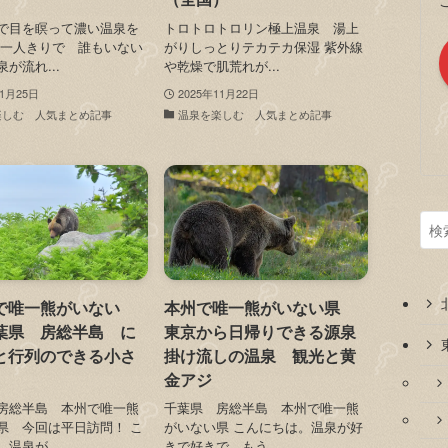
で目を瞑って濃い温泉を
トロトロトロリン極上温泉 湯上
一人きりで 誰もいない
がりしっとりテカテカ保湿 紫外線
が流れ...
や乾燥で肌荒れが...
11月25日
2025年11月22日
楽しむ 人気まとめ記事
温泉を楽しむ 人気まとめ記事
で唯一熊がいない
本州で唯一熊がいない県
葉県 房総半島 に
東京から日帰りできる源泉
と行列のできる小さ
掛け流しの温泉 観光と黄
金アジ
房総半島 本州で唯一熊
千葉県 房総半島 本州で唯一熊
県 今回は平日訪問！ こ
がいない県 こんにちは。温泉が好
温泉が...
きで好きで、もう...