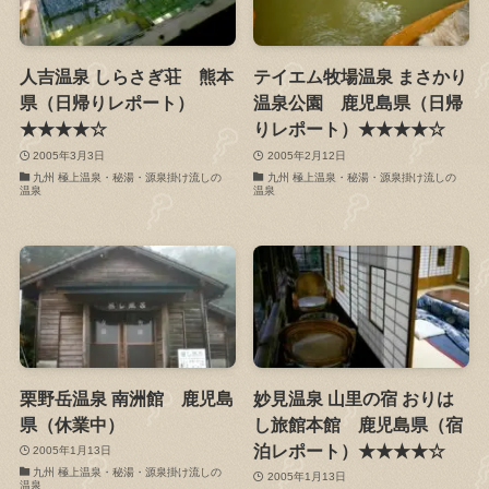
人吉温泉 しらさぎ荘 熊本
テイエム牧場温泉 まさかり
県（日帰りレポート）
温泉公園 鹿児島県（日帰
★★★★☆
りレポート）★★★★☆
2005年3月3日
2005年2月12日
九州 極上温泉・秘湯・源泉掛け流しの
九州 極上温泉・秘湯・源泉掛け流しの
温泉
温泉
栗野岳温泉 南洲館 鹿児島
妙見温泉 山里の宿 おりは
県（休業中）
し旅館本館 鹿児島県（宿
泊レポート）★★★★☆
2005年1月13日
九州 極上温泉・秘湯・源泉掛け流しの
2005年1月13日
温泉