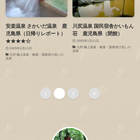
安楽温泉 さかいだ温泉 鹿
川尻温泉 国民宿舎かいもん
児島県（日帰りレポート）
荘 鹿児島県（閉館）
★★★★☆
2005年1月11日
九州 極上温泉・秘湯・源泉掛け流しの
2005年1月11日
温泉
九州 極上温泉・秘湯・源泉掛け流しの
温泉
1
2
3
...
6