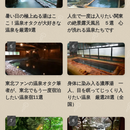
暑い日の極上ぬる湯はこ
人生で一度は入りたい関東
こ！温泉オタクが大好きな
の絶景露天風呂 ５選 心
温泉を厳選9選
が洗れる温泉たちです
東北ファンの温泉オタク筆
身体に染み入る濃厚湯 一
者が、東北でもう一度宿泊
人、目を瞑ってじっくり入
したい温泉宿11選
りたい温泉 厳選28選（全
国）