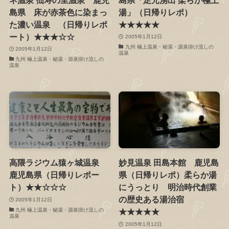
島県 床が赤茶色に染まっ
湯」（日帰りレポ）
た濃い温泉 （日帰りレポ
★★★★★
ート）★★★☆☆
2005年1月12日
九州 極上温泉・秘湯・源泉掛け流しの
2005年1月12日
温泉
九州 極上温泉・秘湯・源泉掛け流しの
温泉
高隈ラジウム猿ヶ城温泉
妙見温泉 田島本館 鹿児島
鹿児島県（日帰りレポー
県（日帰りレポ）柔らか湯
ト）★★☆☆☆
にうっとり 明治時代創業
の歴史ある湯治宿
2005年1月12日
九州 極上温泉・秘湯・源泉掛け流しの
★★★★★
温泉
2005年1月12日