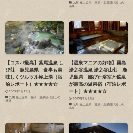
九州 極上温泉・秘湯・源泉掛け流しの
温泉
【コスパ最高】紫尾温泉 し
【温泉マニアの好物】霧島
び荘 鹿児島県 食事も美
湯之谷温泉 湯之谷山荘 鹿
味しくツルツル極上湯（宿
児島県 鄙びた浴室と鉱泉
泊レポート）★★★★☆
が最高の温泉宿（宿泊レポ
ート）★★★★☆
2005年1月13日
九州 極上温泉・秘湯・源泉掛け流しの
2005年1月12日
温泉
九州 極上温泉・秘湯・源泉掛け流しの
温泉