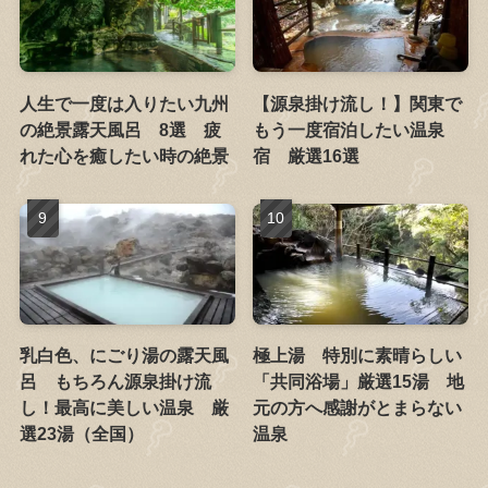
人生で一度は入りたい九州
【源泉掛け流し！】関東で
の絶景露天風呂 8選 疲
もう一度宿泊したい温泉
れた心を癒したい時の絶景
宿 厳選16選
乳白色、にごり湯の露天風
極上湯 特別に素晴らしい
呂 もちろん源泉掛け流
「共同浴場」厳選15湯 地
し！最高に美しい温泉 厳
元の方へ感謝がとまらない
選23湯（全国）
温泉