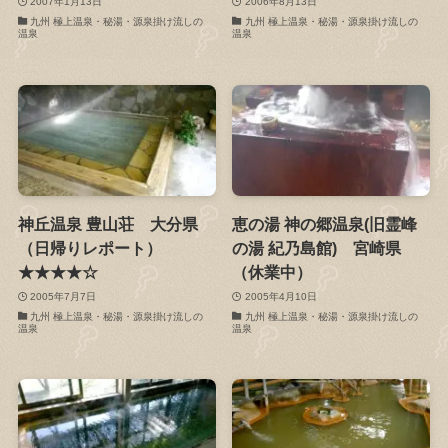
2007年1月13日
2006年8月13日
九州 極上温泉・秘湯・源泉掛け流しの
九州 極上温泉・秘湯・源泉掛け流しの
温泉
温泉
神丘温泉 豊山荘 大分県
恵の湯 神の郷温泉(旧霊峰
（日帰りレポート）
の湯 紀乃島館) 宮崎県
★★★★☆
（休業中）
2005年7月7日
2005年4月10日
九州 極上温泉・秘湯・源泉掛け流しの
九州 極上温泉・秘湯・源泉掛け流しの
温泉
温泉