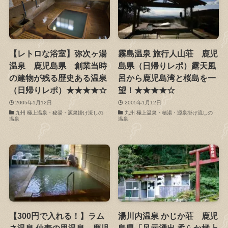
【レトロな浴室】弥次ヶ湯
霧島温泉 旅行人山荘 鹿児
温泉 鹿児島県 創業当時
島県（日帰りレポ）露天風
の建物が残る歴史ある温泉
呂から鹿児島湾と桜島を一
（日帰りレポ）★★★★☆
望！★★★★☆
2005年1月12日
2005年1月12日
九州 極上温泉・秘湯・源泉掛け流しの
九州 極上温泉・秘湯・源泉掛け流しの
温泉
温泉
【300円で入れる！】ラム
湯川内温泉 かじか荘 鹿児
ネ温泉 仙寿の里温泉 鹿児
島県「足元湧出 柔らか極上