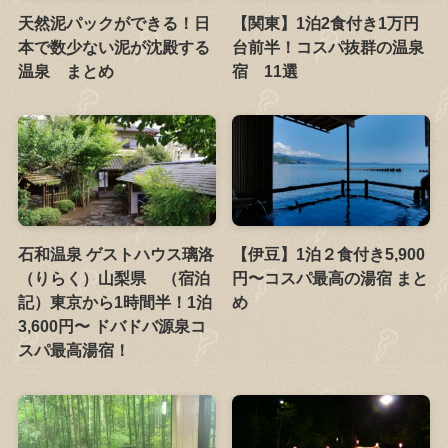
天然泥パックができる！日
【関東】1泊2食付き1万円
本で数少ない泥が沈殿する
台前半！コスパ抜群の温泉
温泉 まとめ
宿 11選
石和温泉 ゲストハウス璃洛
【伊豆】1泊２食付き5,900
（りらく）山梨県 （宿泊
円〜コスパ最高の湯宿 まと
記）東京から1時間半！1泊
め
3,600円〜 ドバドバ源泉コ
スパ最高湯宿！