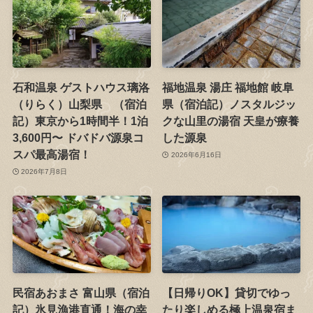
石和温泉 ゲストハウス璃洛
福地温泉 湯庄 福地館 岐阜
（りらく）山梨県 （宿泊
県（宿泊記）ノスタルジッ
記）東京から1時間半！1泊
クな山里の湯宿 天皇が療養
3,600円〜 ドバドバ源泉コ
した源泉
スパ最高湯宿！
2026年6月16日
2026年7月8日
民宿あおまさ 富山県（宿泊
【日帰りOK】貸切でゆっ
記）氷見漁港直通！海の幸
たり楽しめる極上温泉宿ま