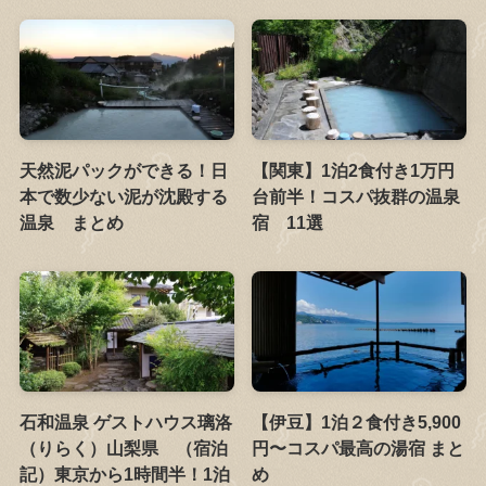
天然泥パックができる！日
【関東】1泊2食付き1万円
本で数少ない泥が沈殿する
台前半！コスパ抜群の温泉
温泉 まとめ
宿 11選
石和温泉 ゲストハウス璃洛
【伊豆】1泊２食付き5,900
（りらく）山梨県 （宿泊
円〜コスパ最高の湯宿 まと
記）東京から1時間半！1泊
め