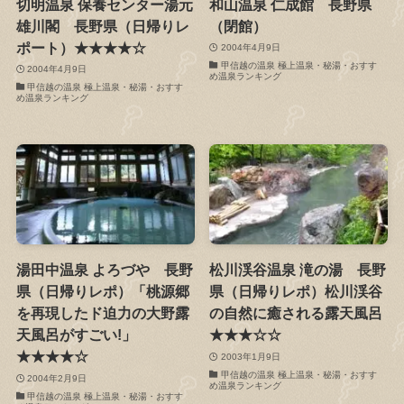
切明温泉 保養センター湯元
和山温泉 仁成館 長野県
雄川閣 長野県（日帰りレ
（閉館）
ポート）★★★★☆
2004年4月9日
甲信越の温泉 極上温泉・秘湯・おすす
2004年4月9日
め温泉ランキング
甲信越の温泉 極上温泉・秘湯・おすす
め温泉ランキング
湯田中温泉 よろづや 長野
松川渓谷温泉 滝の湯 長野
県（日帰りレポ）「桃源郷
県（日帰りレポ）松川渓谷
を再現したド迫力の大野露
の自然に癒される露天風呂
天風呂がすごい!」
★★★☆☆
★★★★☆
2003年1月9日
甲信越の温泉 極上温泉・秘湯・おすす
2004年2月9日
め温泉ランキング
甲信越の温泉 極上温泉・秘湯・おすす