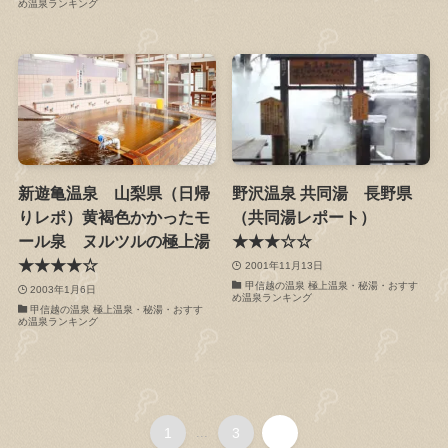
め温泉ランキング
新遊亀温泉 山梨県（日帰
野沢温泉 共同湯 長野県
りレポ）黄褐色かかったモ
（共同湯レポート）
ール泉 ヌルツルの極上湯
★★★☆☆
★★★★☆
2001年11月13日
甲信越の温泉 極上温泉・秘湯・おすす
2003年1月6日
め温泉ランキング
甲信越の温泉 極上温泉・秘湯・おすす
め温泉ランキング
1
...
3
4