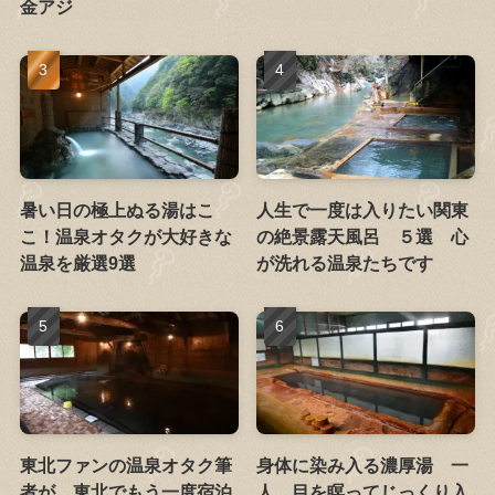
金アジ
暑い日の極上ぬる湯はこ
人生で一度は入りたい関東
こ！温泉オタクが大好きな
の絶景露天風呂 ５選 心
温泉を厳選9選
が洗れる温泉たちです
東北ファンの温泉オタク筆
身体に染み入る濃厚湯 一
者が、東北でもう一度宿泊
人、目を瞑ってじっくり入