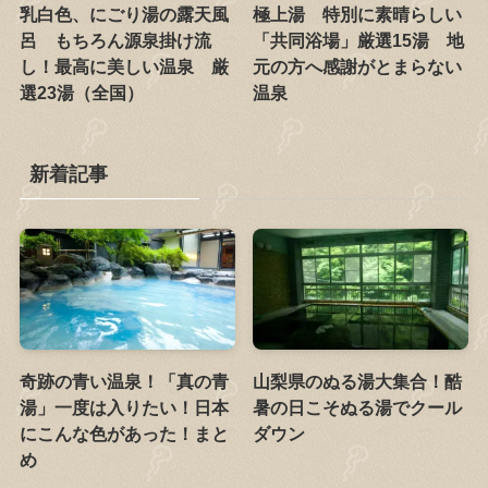
乳白色、にごり湯の露天風
極上湯 特別に素晴らしい
呂 もちろん源泉掛け流
「共同浴場」厳選15湯 地
し！最高に美しい温泉 厳
元の方へ感謝がとまらない
選23湯（全国）
温泉
新着記事
奇跡の青い温泉！「真の青
山梨県のぬる湯大集合！酷
湯」一度は入りたい！日本
暑の日こそぬる湯でクール
にこんな色があった！まと
ダウン
め