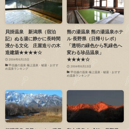
貝掛温泉 新潟県（宿泊
熊の湯温泉 熊の湯温泉ホテ
記）ぬる湯に静かに長時間
ル 長野県（日帰りレポ）
浸かる文化 庄屋造りの木
「透明の緑色から乳緑色へ
造建築★★★★☆
変わる珍品温泉」
★★★★☆
2004年6月15日
甲信越の温泉 極上温泉・秘湯・おすす
2004年6月13日
め温泉ランキング
甲信越の温泉 極上温泉・秘湯・おすす
め温泉ランキング