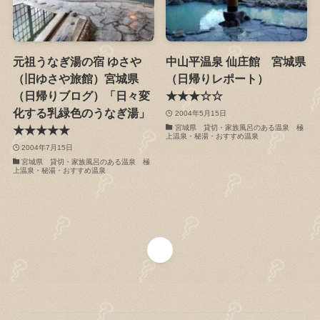
元祖うなぎ湯の宿 ゆさや
中山平温泉 仙庄館 宮城県
（旧ゆさや旅館）宮城県
（日帰りレポート）
（日帰りブログ）「日々変
★★★☆☆
化する乳緑色のうなぎ湯」
2004年5月15日
宮城県 貸切・家族風呂のある温泉 極
★★★★★
上温泉・秘湯・おすすめ温泉
2004年7月15日
宮城県 貸切・家族風呂のある温泉 極
上温泉・秘湯・おすすめ温泉
1