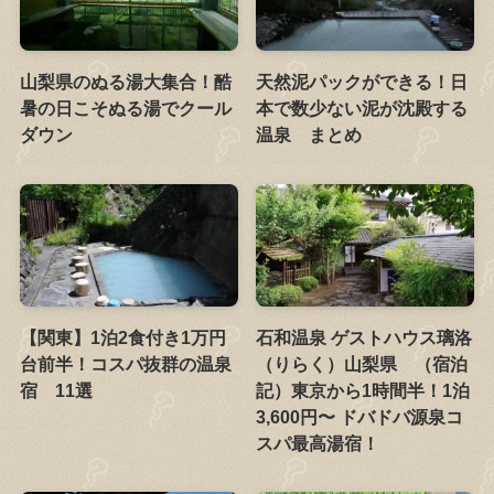
山梨県のぬる湯大集合！酷
天然泥パックができる！日
暑の日こそぬる湯でクール
本で数少ない泥が沈殿する
ダウン
温泉 まとめ
【関東】1泊2食付き1万円
石和温泉 ゲストハウス璃洛
台前半！コスパ抜群の温泉
（りらく）山梨県 （宿泊
宿 11選
記）東京から1時間半！1泊
3,600円〜 ドバドバ源泉コ
スパ最高湯宿！