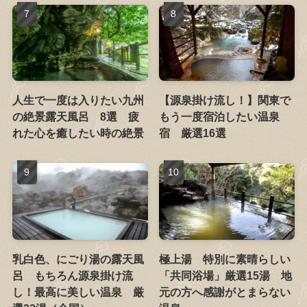
人生で一度は入りたい九州
【源泉掛け流し！】関東で
の絶景露天風呂 8選 疲
もう一度宿泊したい温泉
れた心を癒したい時の絶景
宿 厳選16選
乳白色、にごり湯の露天風
極上湯 特別に素晴らしい
呂 もちろん源泉掛け流
「共同浴場」厳選15湯 地
し！最高に美しい温泉 厳
元の方へ感謝がとまらない