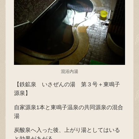
混浴内湯
【鉄鉱泉 いさぜんの湯 第３号＋東鳴子
源泉】
自家源泉1本と東鳴子温泉の共同源泉の混合
湯
炭酸泉へ入った後、上がり湯としてはいる
と効果があがる。