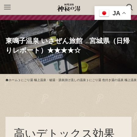
JA
東鳴子温泉 いさぜん旅館 宮城県（日帰
りレポート）★★★★☆
ホーム
にごり湯 極上温泉・秘湯・源泉掛け流しの温泉
にごり湯 色付き湯の温泉 極上温
高いデトックス効果