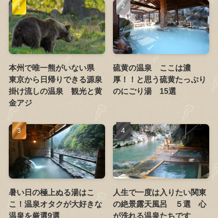
本州で唯一熊がいない県
硫黄の温泉 ここは濃
東京から日帰りできる源泉
厚！！と思う硫黄たっぷり
掛け流しの温泉 観光と黄
のにごり湯 15選
金アジ
暑い日の極上ぬる湯はこ
人生で一度は入りたい関東
こ！温泉オタクが大好きな
の絶景露天風呂 ５選 心
温泉を厳選9選
が洗れる温泉たちです