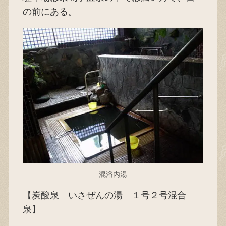
の前にある。
混浴内湯
【炭酸泉 いさぜんの湯 １号２号混合
泉】