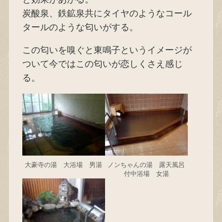
炭酸泉、鉄鉱泉共にタイヤのようなコール
タールのような匂いがする。
この匂いを嗅ぐと東鳴子というイメージが
ついて今ではこの匂いが恋しくさえ感じ
る。
大豪寺の湯 大浴場 男湯
ノンちゃんの湯 露天風呂
付中浴場 女湯