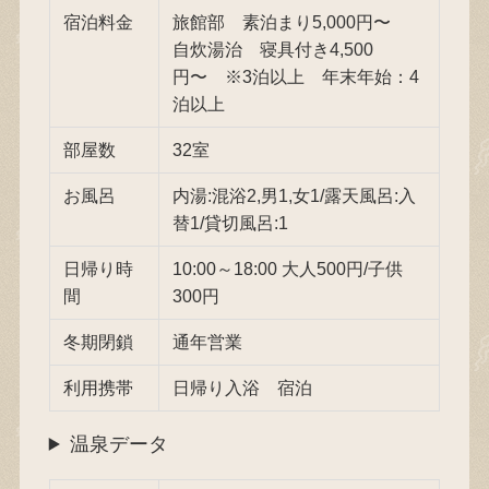
宿泊料金
旅館部 素泊まり5,000円〜
自炊湯治 寝具付き4,500
円〜 ※3泊以上 年末年始：4
泊以上
部屋数
32室
お風呂
内湯:混浴2,男1,女1/露天風呂:入
替1/貸切風呂:1
日帰り時
10:00～18:00 大人500円/子供
間
300円
冬期閉鎖
通年営業
利用携帯
日帰り入浴 宿泊
温泉データ