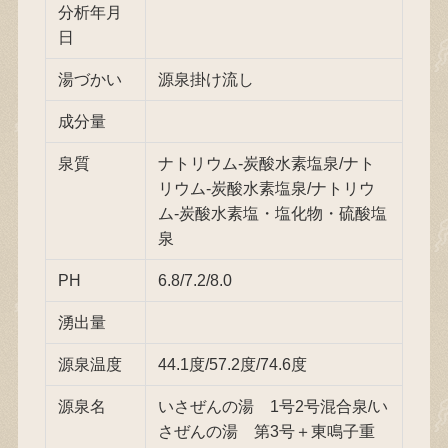
分析年月
日
湯づかい
源泉掛け流し
成分量
泉質
ナトリウム-炭酸水素塩泉/ナト
リウム-炭酸水素塩泉/ナトリウ
ム-炭酸水素塩・塩化物・硫酸塩
泉
PH
6.8/7.2/8.0
湧出量
源泉温度
44.1度/57.2度/74.6度
源泉名
いさぜんの湯 1号2号混合泉/い
さぜんの湯 第3号＋東鳴子重