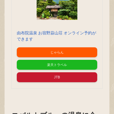
由布院温泉 お宿野蒜山荘 オンライン予約が
できます
じゃらん
楽天トラベル
JTB