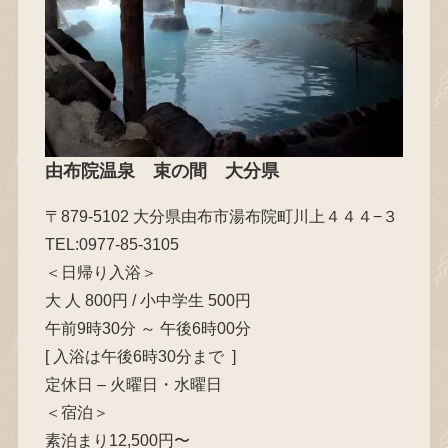
由布院温泉
束の間
大分県
〒879-5102 大分県由布市湯布院町川上４４４−３
TEL:0977-85-3105
＜日帰り入浴＞
大 人 800円 / 小中学生 500円
午前9時30分 ～ 午後6時00分
[ 入浴は午後6時30分まで ]
定休日 – 火曜日・水曜日
＜宿泊＞
素泊まり12,500円〜