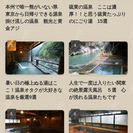
本州で唯一熊がいない県
硫黄の温泉 ここは濃
東京から日帰りできる源泉
厚！！と思う硫黄たっぷり
掛け流しの温泉 観光と黄
のにごり湯 15選
金アジ
暑い日の極上ぬる湯はこ
人生で一度は入りたい関東
こ！温泉オタクが大好きな
の絶景露天風呂 ５選 心
温泉を厳選9選
が洗れる温泉たちです