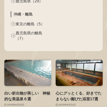
鹿児島県（29）
沖縄・離島
東京の離島（5）
鹿児島県の離島
（7）
白い析出物が美しい 神秘
心にグッとくる、好きでた
的な美温泉６選
まらない鄙びた浴室17選
2025年6月25日
2025年6月21日