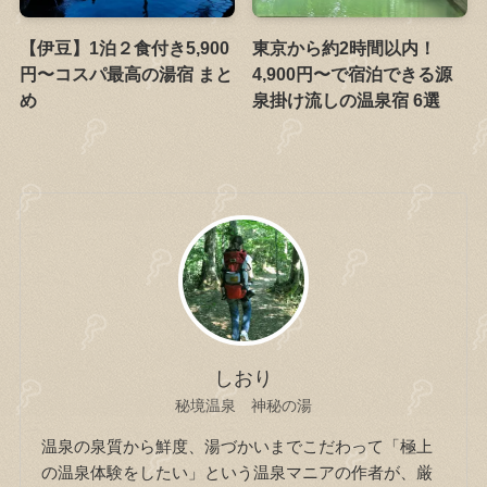
【伊豆】1泊２食付き5,900
東京から約2時間以内！
円〜コスパ最高の湯宿 まと
4,900円〜で宿泊できる源
め
泉掛け流しの温泉宿 6選
しおり
秘境温泉 神秘の湯
温泉の泉質から鮮度、湯づかいまでこだわって「極上
の温泉体験をしたい」という温泉マニアの作者が、厳