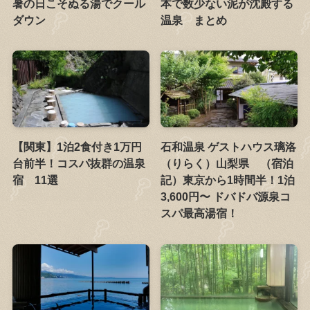
暑の日こそぬる湯でクール
本で数少ない泥が沈殿する
ダウン
温泉 まとめ
【関東】1泊2食付き1万円
石和温泉 ゲストハウス璃洛
台前半！コスパ抜群の温泉
（りらく）山梨県 （宿泊
宿 11選
記）東京から1時間半！1泊
3,600円〜 ドバドバ源泉コ
スパ最高湯宿！