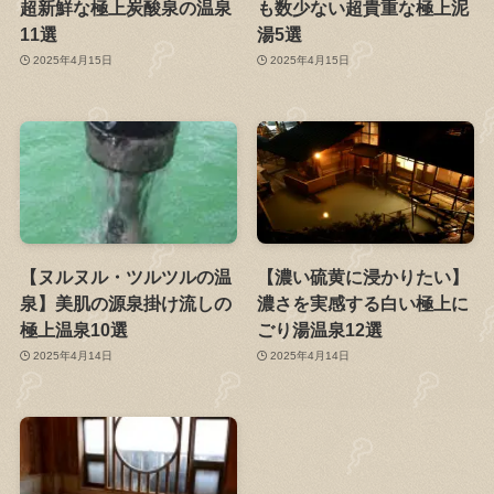
超新鮮な極上炭酸泉の温泉
も数少ない超貴重な極上泥
11選
湯5選
2025年4月15日
2025年4月15日
【ヌルヌル・ツルツルの温
【濃い硫黄に浸かりたい】
泉】美肌の源泉掛け流しの
濃さを実感する白い極上に
極上温泉10選
ごり湯温泉12選
2025年4月14日
2025年4月14日