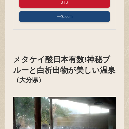
JTB
一休.com
メタケイ酸日本有数!神秘ブ
ルーと白析出物が美しい温泉
（大分県）