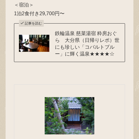
＜宿泊＞
1泊2食付き29,700円〜
記事を読む
鉄輪温泉 慈菜湯宿 粋房おぐ
ら 大分県（日帰りレポ）世
にも珍しい「コバルトブル
ー」に輝く温泉★★★★☆