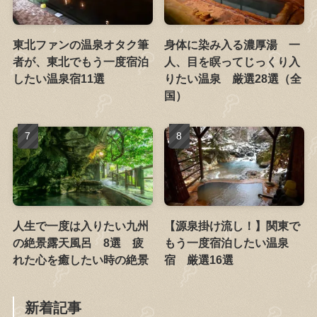
東北ファンの温泉オタク筆
身体に染み入る濃厚湯 一
者が、東北でもう一度宿泊
人、目を瞑ってじっくり入
したい温泉宿11選
りたい温泉 厳選28選（全
国）
人生で一度は入りたい九州
【源泉掛け流し！】関東で
の絶景露天風呂 8選 疲
もう一度宿泊したい温泉
れた心を癒したい時の絶景
宿 厳選16選
新着記事