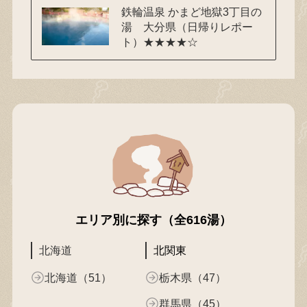
鉄輪温泉 かまど地獄3丁目の
湯 大分県（日帰りレポー
ト）★★★★☆
エリア別に探す（全616湯）
北海道
北関東
北海道（51）
栃木県（47）
群馬県（45）