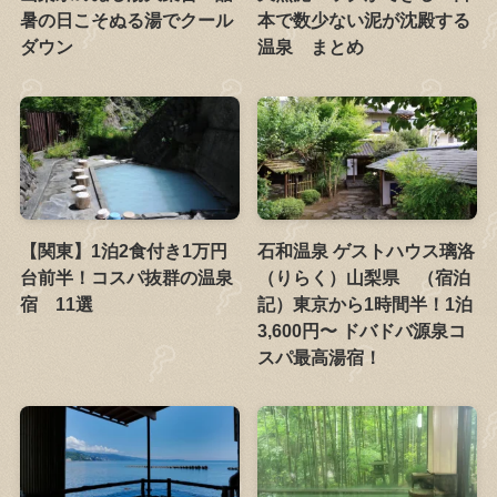
暑の日こそぬる湯でクール
本で数少ない泥が沈殿する
ダウン
温泉 まとめ
【関東】1泊2食付き1万円
石和温泉 ゲストハウス璃洛
台前半！コスパ抜群の温泉
（りらく）山梨県 （宿泊
宿 11選
記）東京から1時間半！1泊
3,600円〜 ドバドバ源泉コ
スパ最高湯宿！