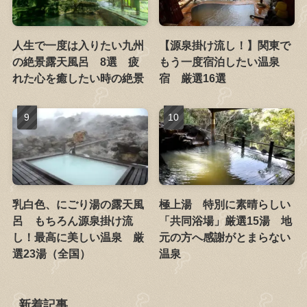
人生で一度は入りたい九州
【源泉掛け流し！】関東で
の絶景露天風呂 8選 疲
もう一度宿泊したい温泉
れた心を癒したい時の絶景
宿 厳選16選
乳白色、にごり湯の露天風
極上湯 特別に素晴らしい
呂 もちろん源泉掛け流
「共同浴場」厳選15湯 地
し！最高に美しい温泉 厳
元の方へ感謝がとまらない
選23湯（全国）
温泉
新着記事