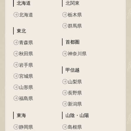
北海道
北関東
北海道
栃木県
群馬県
東北
首都圏
青森県
秋田県
神奈川県
岩手県
甲信越
宮城県
山梨県
山形県
長野県
福島県
新潟県
東海
山陰・山陽
静岡県
島根県