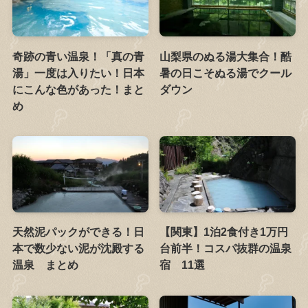
奇跡の青い温泉！「真の青
山梨県のぬる湯大集合！酷
湯」一度は入りたい！日本
暑の日こそぬる湯でクール
にこんな色があった！まと
ダウン
め
天然泥パックができる！日
【関東】1泊2食付き1万円
本で数少ない泥が沈殿する
台前半！コスパ抜群の温泉
温泉 まとめ
宿 11選