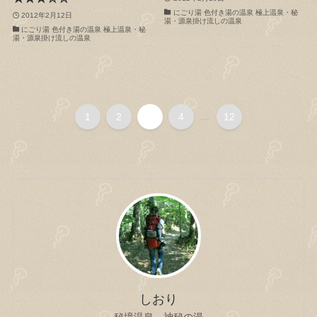
にごり湯 色付き湯の温泉 極上温泉・秘
2012年2月12日
湯・源泉掛け流しの温泉
にごり湯 色付き湯の温泉 極上温泉・秘
湯・源泉掛け流しの温泉
1
2
3
4
...
12
しおり
秘境温泉 神秘の湯