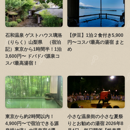
石和温泉 ゲストハウス璃洛
【伊豆】1泊２食付き5,900
（りらく）山梨県 （宿泊
円〜コスパ最高の湯宿 まと
記）東京から1時間半！1泊
め
3,600円〜 ドバドバ源泉コ
スパ最高湯宿！
東京から約2時間以内！
小さな温泉街の小さな夏祭
4,900円〜で宿泊できる源
りとお勧めの湯宿 2026年8