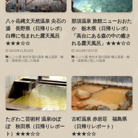
八ヶ岳縄文天然温泉 尖石の
那須温泉 旅館ニューおおた
湯 長野県（日帰りレポ）
か 栃木県（日帰りレポ）
白樺に包まれた露天風呂
「高台にある森の中の癒さ
★★★☆☆
れる露天風呂」★★★☆☆
2013年11月10日
2013年7月27日
にごり湯 色付き湯の温泉 極上温泉・秘
にごり湯 色付き湯の温泉 極上温泉・秘
湯・源泉掛け流しの温泉
湯・源泉掛け流しの温泉
たざわこ芸術村 温泉ゆぽ
古町温泉 赤岩荘 福島県
ぽ 秋田県（日帰りレポー
（日帰りレポート）
ト）★★★☆☆
★★★☆☆