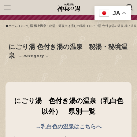
JA
ホーム
にごり湯 極上温泉・秘湯・源泉掛け流しの温泉
にごり湯 色付き湯の温泉 極上温
にごり湯 色付き湯の温泉 秘湯・秘境温
泉
– category –
にごり湯 色付き湯の温泉（乳白色
以外） 県別一覧
→乳白色の温泉はこちらへ