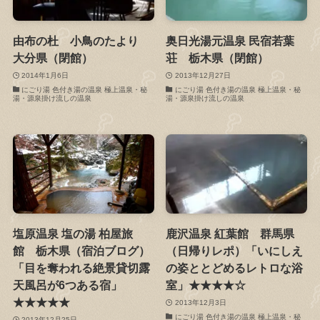
由布の杜 小鳥のたより
奥日光湯元温泉 民宿若葉
大分県（閉館）
荘 栃木県（閉館）
2014年1月6日
2013年12月27日
にごり湯 色付き湯の温泉 極上温泉・秘
にごり湯 色付き湯の温泉 極上温泉・秘
湯・源泉掛け流しの温泉
湯・源泉掛け流しの温泉
塩原温泉 塩の湯 柏屋旅
鹿沢温泉 紅葉館 群馬県
館 栃木県（宿泊ブログ）
（日帰りレポ）「いにしえ
「目を奪われる絶景貸切露
の姿ととどめるレトロな浴
天風呂が6つある宿」
室」★★★★☆
★★★★★
2013年12月3日
にごり湯 色付き湯の温泉 極上温泉・秘
2013年12月25日