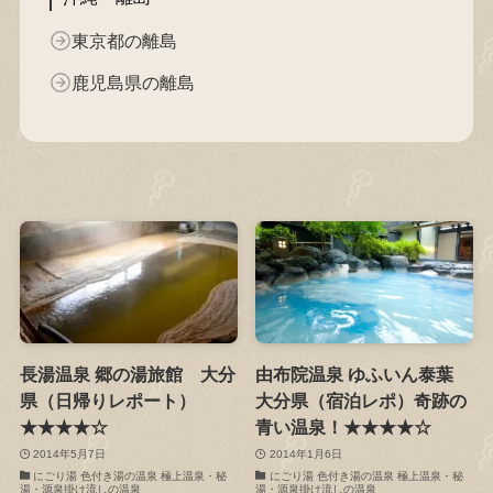
東京都の離島
鹿児島県の離島
長湯温泉 郷の湯旅館 大分
由布院温泉 ゆふいん泰葉
県（日帰りレポート）
大分県（宿泊レポ）奇跡の
★★★★☆
青い温泉！★★★★☆
2014年5月7日
2014年1月6日
にごり湯 色付き湯の温泉 極上温泉・秘
にごり湯 色付き湯の温泉 極上温泉・秘
湯・源泉掛け流しの温泉
湯・源泉掛け流しの温泉