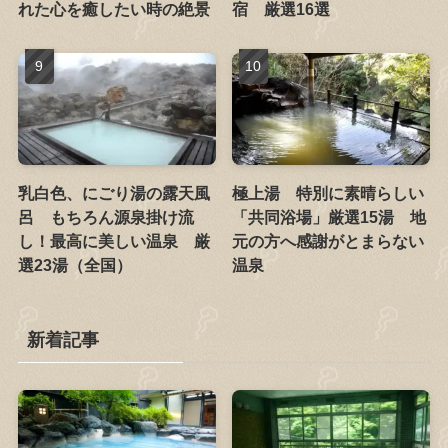
れた心を癒したい時の絶景
宿 厳選16選
乳白色、にごり湯の露天風
極上湯 特別に素晴らしい
呂 もちろん源泉掛け流
「共同浴場」厳選15湯 地
し！最高に美しい温泉 厳
元の方へ感謝がとまらない
選23湯（全国）
温泉
新着記事