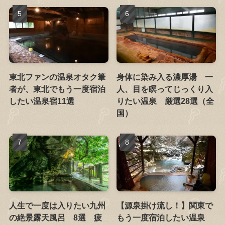
東北ファンの温泉オタク筆
身体に染み入る濃厚湯 一
者が、東北でもう一度宿泊
人、目を瞑ってじっくり入
したい温泉宿11選
りたい温泉 厳選28選（全
国）
人生で一度は入りたい九州
【源泉掛け流し！】関東で
の絶景露天風呂 8選 疲
もう一度宿泊したい温泉