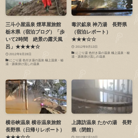
三斗小屋温泉 煙草屋旅館
毒沢鉱泉 神乃湯 長野県
栃木県（宿泊ブログ）「歩
（宿泊レポート）
いて2時間 絶景の露天風
★★★☆☆
呂」★★★★☆
2012年9月13日
にごり湯 色付き湯の温泉 極上温泉・秘
2012年9月28日
湯・源泉掛け流しの温泉
にごり湯 色付き湯の温泉 極上温泉・秘
湯・源泉掛け流しの温泉
横谷峡温泉 横谷温泉旅館
上諏訪温泉 たかの湯 長野
長野県（日帰りレポート）
県（閉館）
★★★☆☆
2012年2月10日