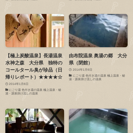
【極上炭酸温泉】長湯温泉
由布院温泉 奥湯の郷 大分
水神之森 大分県 独特の
県（閉館）
コールタール臭が珍品（日
2014年1月6日
にごり湯 色付き湯の温泉 極上温泉・秘
帰りレポート）★★★★☆
湯・源泉掛け流しの温泉
2014年1月6日
にごり湯 色付き湯の温泉 極上温泉・秘
湯・源泉掛け流しの温泉