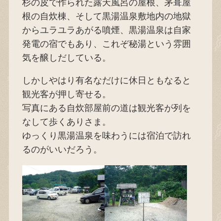
杉の皮で作られた露天風呂の屋根、茅葺屋
根の自炊棟、そして黒湯温泉敷地内の地獄
からユラユラあがる噴煙、黒湯温泉は自家
発電の宿でもあり、これぞ秘湯という雰囲
気を醸しだしている。
しかしやはり有名なだけに休日ともなると
観光客が押し寄せる。
写真にある自炊部屋前の道は観光客が列を
なして歩くありさま。
ゆっくり黒湯温泉を味わうには宿泊で訪れ
るのがいいだろう。