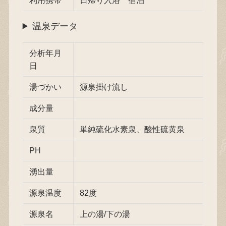
温泉データ
分析年月
日
湯づかい
源泉掛け流し
成分量
泉質
単純硫化水素泉、酸性硫黄泉
PH
湧出量
源泉温度
82度
源泉名
上の湯/下の湯