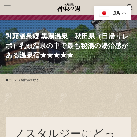
JA
乳頭温泉郷 黒湯温泉 秋田県（日帰りレ
ポ）乳頭温泉の中で最も秘湯の湯治感が
ある温泉宿★★★★★
ホーム
掲載温泉数
ノスタルジーにどっ