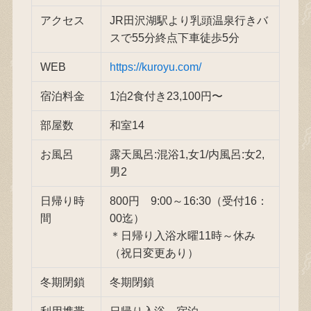
アクセス
JR田沢湖駅より乳頭温泉行きバ
スで55分終点下車徒歩5分
WEB
https://kuroyu.com/
宿泊料金
1泊2食付き23,100円〜
部屋数
和室14
お風呂
露天風呂:混浴1,女1/内風呂:女2,
男2
日帰り時
800円 9:00～16:30（受付16：
間
00迄）
＊日帰り入浴水曜11時～休み
（祝日変更あり）
冬期閉鎖
冬期閉鎖
利用携帯
日帰り入浴 宿泊