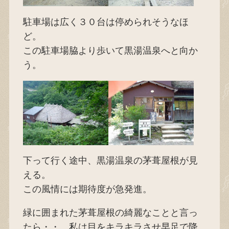
駐車場は広く３０台は停められそうなほ
ど。
この駐車場脇より歩いて黒湯温泉へと向か
う。
下って行く途中、黒湯温泉の茅葺屋根が見
える。
この風情には期待度が急発進。
緑に囲まれた茅葺屋根の綺麗なことと言っ
たら・・。私は目をキラキラさせ早足で降