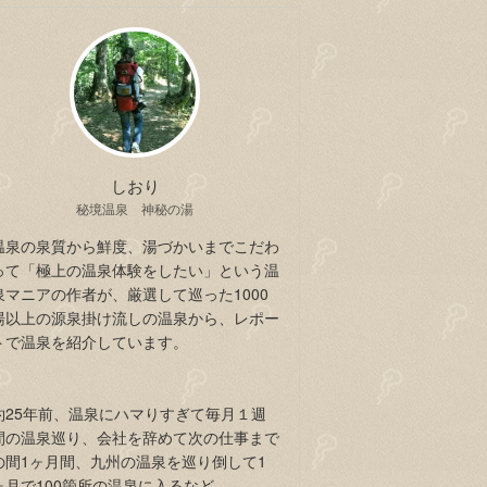
しおり
秘境温泉 神秘の湯
温泉の泉質から鮮度、湯づかいまでこだわ
って「極上の温泉体験をしたい」という温
泉マニアの作者が、厳選して巡った1000
湯以上の源泉掛け流しの温泉から、レポー
トで温泉を紹介しています。
約25年前、温泉にハマりすぎて毎月１週
間の温泉巡り、会社を辞めて次の仕事まで
の間1ヶ月間、九州の温泉を巡り倒して1
ヶ月で100箇所の温泉に入るなど