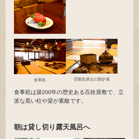
雰囲気満点の囲炉裏
食事処
食事処は築200年の歴史ある百姓屋敷で、立
派な黒い柱や梁が素敵です。
朝は貸し切り露天風呂へ