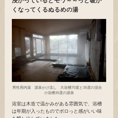
浸かっているとモワ～～っと暖か
くなってくるぬるめの湯
男性用内湯 源泉かけ流し 大浴槽70度と35度の混合
小浴槽35度の源泉
浴室は木造で温かみがある雰囲気で、浴槽
は年期が入ったものでボロっと感がいい味