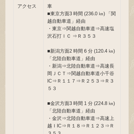
アクセス
車
■東京方面3 時間 (236.0 ㎞) 「関
越自動車道」経由
・東京⇒関越自動車道⇒高速塩
沢石打ＩＣ ⇒Ｒ３５３
■新潟方面2 時間 6 分 (120.4 ㎞)
「北陸自動車道」経由
・新潟⇒北陸自動車道⇒高速長
岡ＪＣＴ⇒関越自動車道小千谷
IC⇒Ｒ１１７⇒Ｒ２５３⇒Ｒ３
５３
■金沢方面3 時間 1 分 (224.8 ㎞)
「北陸自動車道」経由
・金沢⇒北陸自動車道⇒高速上
越ＩIC⇒Ｒ１８⇒Ｒ１２３⇒Ｒ
３５３