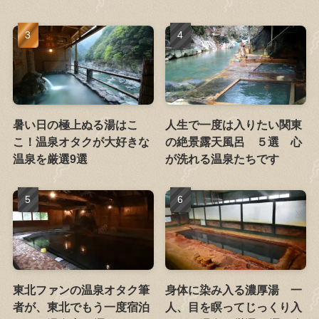
暑い日の極上ぬる湯はこ
人生で一度は入りたい関東
こ！温泉オタクが大好きな
の絶景露天風呂 ５選 心
温泉を厳選9選
が洗れる温泉たちです
東北ファンの温泉オタク筆
身体に染み入る濃厚湯 一
者が、東北でもう一度宿泊
人、目を瞑ってじっくり入