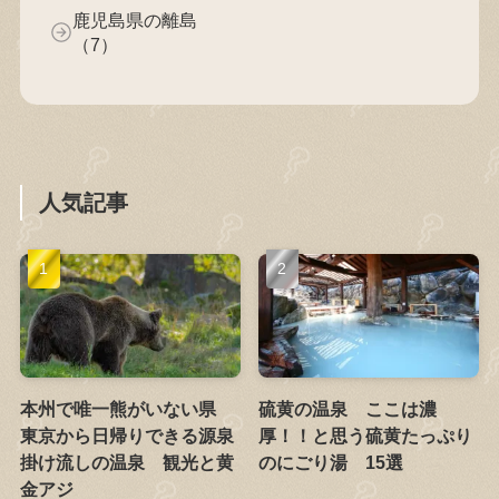
鹿児島県の離島
（7）
人気記事
本州で唯一熊がいない県
硫黄の温泉 ここは濃
東京から日帰りできる源泉
厚！！と思う硫黄たっぷり
掛け流しの温泉 観光と黄
のにごり湯 15選
金アジ