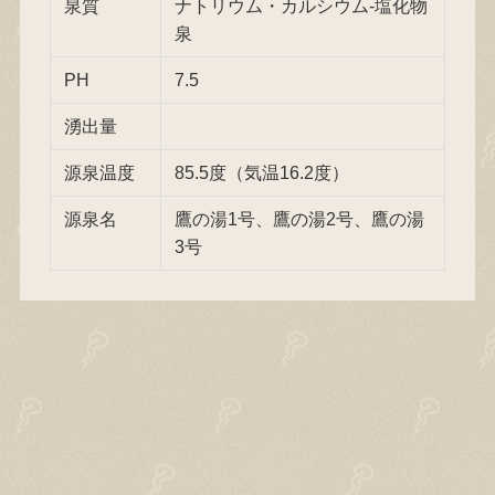
泉質
ナトリウム・カルシウム-塩化物
泉
PH
7.5
湧出量
源泉温度
85.5度（気温16.2度）
源泉名
鷹の湯1号、鷹の湯2号、鷹の湯
3号