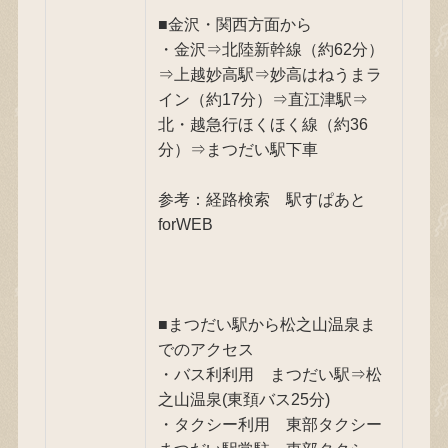
■金沢・関西方面から
・金沢⇒北陸新幹線（約62分）
⇒上越妙高駅⇒妙高はねうまラ
イン（約17分）⇒直江津駅⇒
北・越急行ほくほく線（約36
分）⇒まつだい駅下車
参考：経路検索 駅すぱあと
forWEB
■まつだい駅から松之山温泉ま
でのアクセス
・バス利利用 まつだい駅⇒松
之山温泉(東頚バス25分)
・タクシー利用 東部タクシー