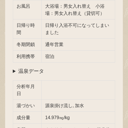
お風呂
大浴場：男女入れ替え 小浴
場：男女入れ替え（貸切可）
日帰り時
日帰り入浴不可になってしまい
間
ました
冬期閉鎖
通年営業
利用携帯
宿泊
温泉データ
分析年月
日
湯づかい
源泉掛け流し, 加水
成分量
14.979㎎/kg