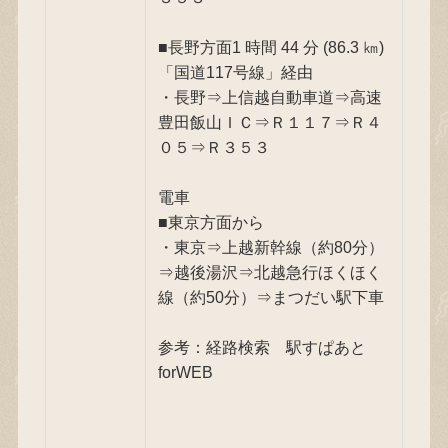
■長野方面1 時間 44 分 (86.3 ㎞)
「国道117号線」経由
・長野⇒上信越自動車道⇒高速
豊田飯山ＩＣ⇒Ｒ１１７⇒Ｒ４
０５⇒Ｒ３５３
電車
■東京方面から
・東京⇒上越新幹線（約80分）
⇒越後湯沢⇒北越急行ほくほく
線（約50分）⇒まつだい駅下車
参考：経路検索 駅すぱあと
forWEB