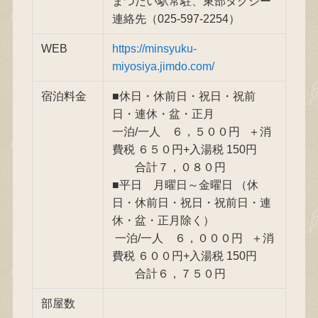
まつだい駅常駐、東部タクシー
連絡先（025-597-2254）
WEB
https://minsyuku-
miyosiya.jimdo.com/
宿泊料金
■休日・休前日・祝日・祝前
日・連休・盆・正月
一泊/一人 ６，５００円 ＋消
費税 ６５０円+入湯税 150円
合計７，０８０円
■平日 月曜日～金曜日 （休
日・休前日・祝日・祝前日・連
休・盆・正月除く）
一泊/一人 ６，０００円 ＋消
費税 ６００円+入湯税 150円
合計６，７５０円
部屋数