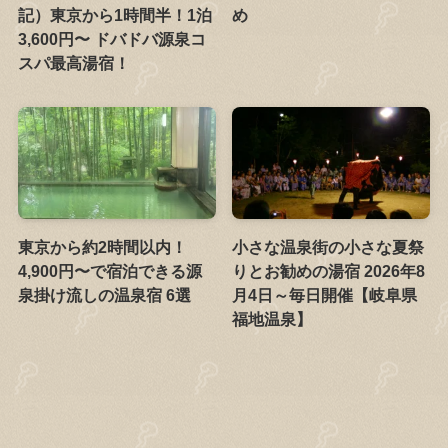
記）東京から1時間半！1泊
め
3,600円〜 ドバドバ源泉コ
スパ最高湯宿！
東京から約2時間以内！
小さな温泉街の小さな夏祭
4,900円〜で宿泊できる源
りとお勧めの湯宿 2026年8
泉掛け流しの温泉宿 6選
月4日～毎日開催【岐阜県
福地温泉】