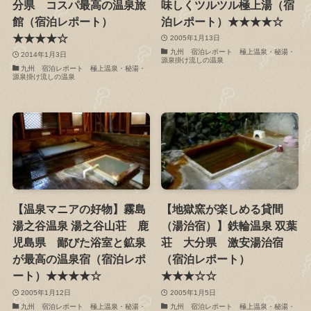
分県 コスパ最高の温泉旅
味しくツルツル極上湯（宿
館（宿泊レポート）
泊レポート）★★★★☆
★★★★☆
2005年1月13日
九州 宿泊レポート 極上温泉・秘湯・
2014年1月3日
源泉掛け流しの温泉
九州 宿泊レポート 極上温泉・秘湯・
源泉掛け流しの温泉
【温泉マニアの好物】霧島
【地獄窯が楽しめる貸間
湯之谷温泉 湯之谷山荘 鹿
（湯治宿）】鉄輪温泉 双葉
児島県 鄙びた浴室と鉱泉
荘 大分県 激安湯治宿
が最高の温泉宿（宿泊レポ
（宿泊レポート）
ート）★★★★☆
★★★☆☆
2005年1月12日
2005年1月5日
九州 宿泊レポート 極上温泉・秘湯・
九州 宿泊レポート 極上温泉・秘湯・