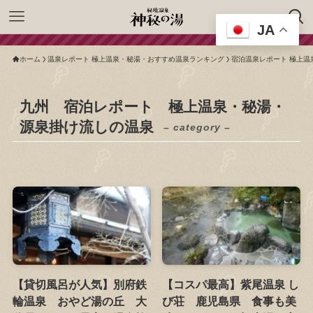
JA
ホーム
温泉レポート 極上温泉・秘湯・おすすめ温泉ランキング
宿泊温泉レポート 極上温
九州 宿泊レポート 極上温泉・秘湯・
源泉掛け流しの温泉
– category –
【貸切風呂が人気】別府鉄
【コスパ最高】紫尾温泉 し
輪温泉 おやど湯の丘 大
び荘 鹿児島県 食事も美