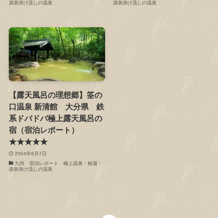
源泉掛け流しの温泉
源泉掛け流しの温泉
【露天風呂の理想郷】筌の
口温泉 新清館 大分県 鉄
系ドバドバ極上露天風呂の
宿（宿泊レポート）
★★★★★
2004年6月7日
九州 宿泊レポート 極上温泉・秘湯・
源泉掛け流しの温泉