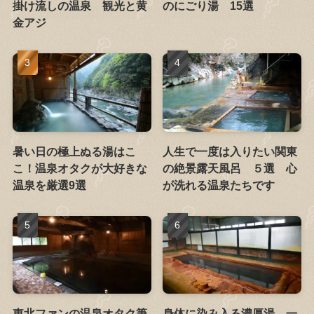
掛け流しの温泉 観光と黄
のにごり湯 15選
金アジ
暑い日の極上ぬる湯はこ
人生で一度は入りたい関東
こ！温泉オタクが大好きな
の絶景露天風呂 ５選 心
温泉を厳選9選
が洗れる温泉たちです
東北ファンの温泉オタク筆
身体に染み入る濃厚湯 一