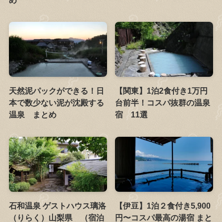
天然泥パックができる！日
【関東】1泊2食付き1万円
本で数少ない泥が沈殿する
台前半！コスパ抜群の温泉
温泉 まとめ
宿 11選
石和温泉 ゲストハウス璃洛
【伊豆】1泊２食付き5,900
（りらく）山梨県 （宿泊
円〜コスパ最高の湯宿 まと