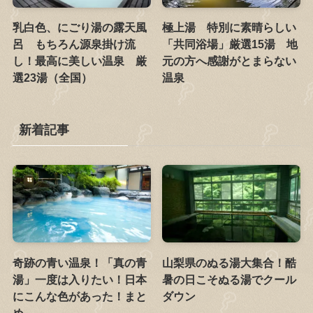
乳白色、にごり湯の露天風
極上湯 特別に素晴らしい
呂 もちろん源泉掛け流
「共同浴場」厳選15湯 地
し！最高に美しい温泉 厳
元の方へ感謝がとまらない
選23湯（全国）
温泉
新着記事
奇跡の青い温泉！「真の青
山梨県のぬる湯大集合！酷
湯」一度は入りたい！日本
暑の日こそぬる湯でクール
にこんな色があった！まと
ダウン
め