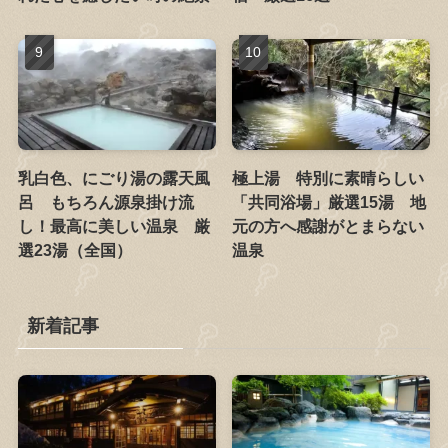
乳白色、にごり湯の露天風
極上湯 特別に素晴らしい
呂 もちろん源泉掛け流
「共同浴場」厳選15湯 地
し！最高に美しい温泉 厳
元の方へ感謝がとまらない
選23湯（全国）
温泉
新着記事