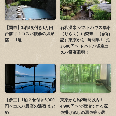
【関東】1泊2食付き1万円
石和温泉 ゲストハウス璃洛
台前半！コスパ抜群の温泉
（りらく）山梨県 （宿泊
宿 11選
記）東京から1時間半！1泊
3,600円〜 ドバドバ源泉コ
スパ最高湯宿！
【伊豆】1泊２食付き5,900
東京から約2時間以内！
円〜コスパ最高の湯宿 まと
4,900円〜で宿泊できる源
め
泉掛け流しの温泉宿 6選