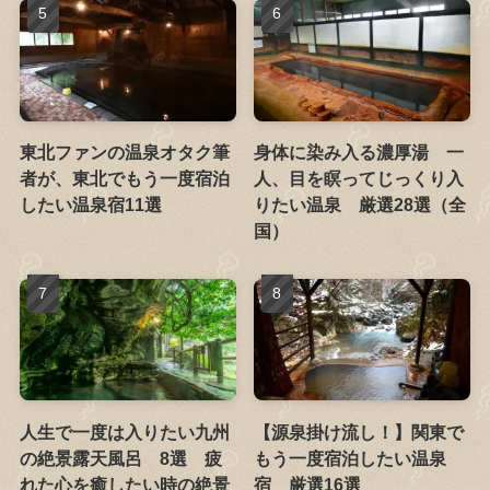
東北ファンの温泉オタク筆
身体に染み入る濃厚湯 一
者が、東北でもう一度宿泊
人、目を瞑ってじっくり入
したい温泉宿11選
りたい温泉 厳選28選（全
国）
人生で一度は入りたい九州
【源泉掛け流し！】関東で
の絶景露天風呂 8選 疲
もう一度宿泊したい温泉
れた心を癒したい時の絶景
宿 厳選16選