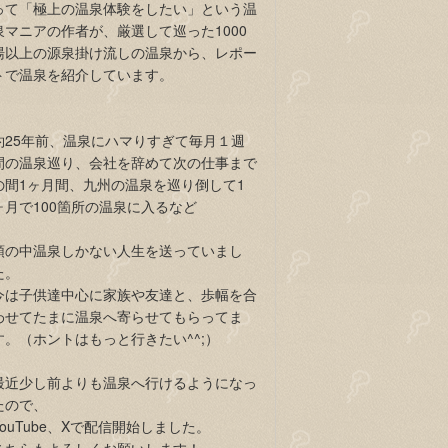
って「極上の温泉体験をしたい」という温
泉マニアの作者が、厳選して巡った1000
湯以上の源泉掛け流しの温泉から、レポー
トで温泉を紹介しています。
約25年前、温泉にハマりすぎて毎月１週
間の温泉巡り、会社を辞めて次の仕事まで
の間1ヶ月間、九州の温泉を巡り倒して1
ヶ月で100箇所の温泉に入るなど
頭の中温泉しかない人生を送っていまし
た。
今は子供達中心に家族や友達と、歩幅を合
わせてたまに温泉へ寄らせてもらってま
す。（ホントはもっと行きたい^^;）
最近少し前よりも温泉へ行けるようになっ
たので、
YouTube、Xで配信開始しました。
こちらもよろしくお願いします！