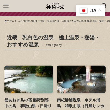
JA
ホーム
にごり湯 極上温泉・秘湯・源泉掛け流しの温泉
乳白色の温泉 極上温泉・秘湯・源
近畿 乳白色の温泉 極上温泉・秘湯・
おすすめ温泉
– category –
碧あおき島の宿 熊野別邸
南紀勝浦温泉 ホテル浦
中の島 和歌山県（日帰り
島 和歌山県（日帰りレポ