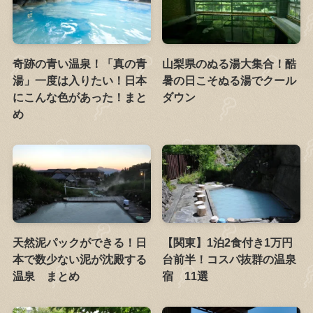
奇跡の青い温泉！「真の青
山梨県のぬる湯大集合！酷
湯」一度は入りたい！日本
暑の日こそぬる湯でクール
にこんな色があった！まと
ダウン
め
天然泥パックができる！日
【関東】1泊2食付き1万円
本で数少ない泥が沈殿する
台前半！コスパ抜群の温泉
温泉 まとめ
宿 11選