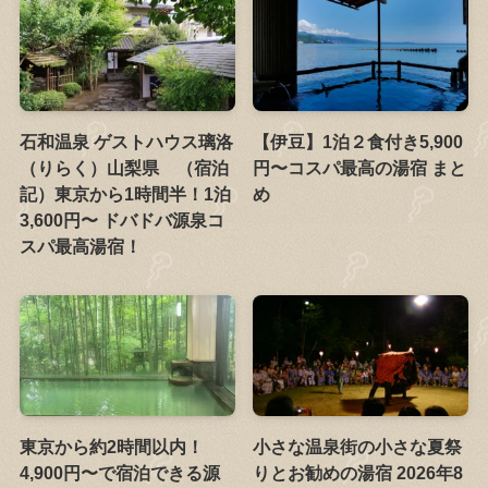
石和温泉 ゲストハウス璃洛
【伊豆】1泊２食付き5,900
（りらく）山梨県 （宿泊
円〜コスパ最高の湯宿 まと
記）東京から1時間半！1泊
め
3,600円〜 ドバドバ源泉コ
スパ最高湯宿！
東京から約2時間以内！
小さな温泉街の小さな夏祭
4,900円〜で宿泊できる源
りとお勧めの湯宿 2026年8