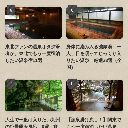
東北ファンの温泉オタク筆
身体に染み入る濃厚湯 一
者が、東北でもう一度宿泊
人、目を瞑ってじっくり入
したい温泉宿11選
りたい温泉 厳選28選（全
国）
人生で一度は入りたい九州
【源泉掛け流し！】関東で
の絶景露天風呂 8選 疲
もう一度宿泊したい温泉