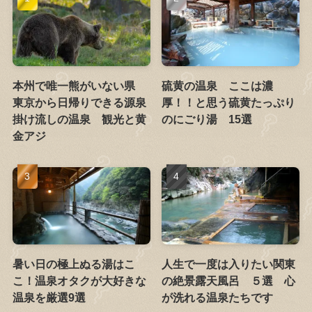
本州で唯一熊がいない県
硫黄の温泉 ここは濃
東京から日帰りできる源泉
厚！！と思う硫黄たっぷり
掛け流しの温泉 観光と黄
のにごり湯 15選
金アジ
暑い日の極上ぬる湯はこ
人生で一度は入りたい関東
こ！温泉オタクが大好きな
の絶景露天風呂 ５選 心
温泉を厳選9選
が洗れる温泉たちです