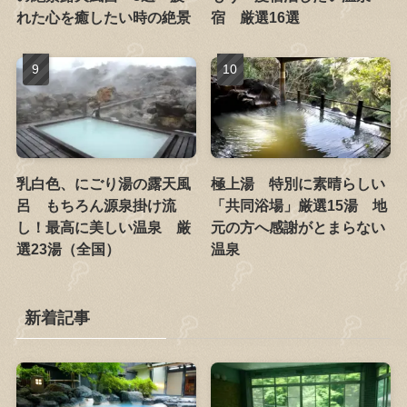
れた心を癒したい時の絶景
宿 厳選16選
乳白色、にごり湯の露天風
極上湯 特別に素晴らしい
呂 もちろん源泉掛け流
「共同浴場」厳選15湯 地
し！最高に美しい温泉 厳
元の方へ感謝がとまらない
選23湯（全国）
温泉
新着記事