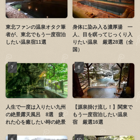
東北ファンの温泉オタク筆
身体に染み入る濃厚湯 一
者が、東北でもう一度宿泊
人、目を瞑ってじっくり入
したい温泉宿11選
りたい温泉 厳選28選（全
国）
人生で一度は入りたい九州
【源泉掛け流し！】関東で
の絶景露天風呂 8選 疲
もう一度宿泊したい温泉
れた心を癒したい時の絶景
宿 厳選16選