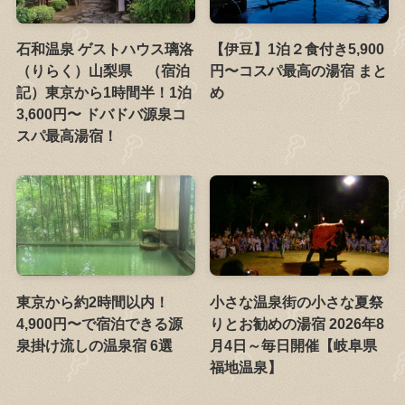
石和温泉 ゲストハウス璃洛
【伊豆】1泊２食付き5,900
（りらく）山梨県 （宿泊
円〜コスパ最高の湯宿 まと
記）東京から1時間半！1泊
め
3,600円〜 ドバドバ源泉コ
スパ最高湯宿！
東京から約2時間以内！
小さな温泉街の小さな夏祭
4,900円〜で宿泊できる源
りとお勧めの湯宿 2026年8
泉掛け流しの温泉宿 6選
月4日～毎日開催【岐阜県
福地温泉】