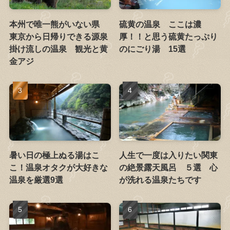
本州で唯一熊がいない県
硫黄の温泉 ここは濃
東京から日帰りできる源泉
厚！！と思う硫黄たっぷり
掛け流しの温泉 観光と黄
のにごり湯 15選
金アジ
暑い日の極上ぬる湯はこ
人生で一度は入りたい関東
こ！温泉オタクが大好きな
の絶景露天風呂 ５選 心
温泉を厳選9選
が洗れる温泉たちです