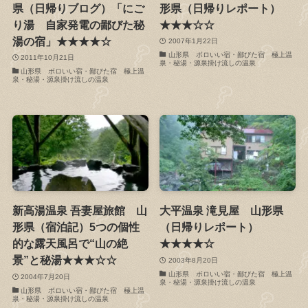
県（日帰りブログ）「にご
形県（日帰りレポート）
り湯 自家発電の鄙びた秘
★★★☆☆
湯の宿」★★★★☆
2007年1月22日
山形県 ボロいい宿・鄙びた宿 極上温
2011年10月21日
泉・秘湯・源泉掛け流しの温泉
山形県 ボロいい宿・鄙びた宿 極上温
泉・秘湯・源泉掛け流しの温泉
新高湯温泉 吾妻屋旅館 山
大平温泉 滝見屋 山形県
形県（宿泊記）5つの個性
（日帰りレポート）
的な露天風呂で“山の絶
★★★★☆
景”と秘湯★★★☆☆
2003年8月20日
山形県 ボロいい宿・鄙びた宿 極上温
2004年7月20日
泉・秘湯・源泉掛け流しの温泉
山形県 ボロいい宿・鄙びた宿 極上温
泉・秘湯・源泉掛け流しの温泉