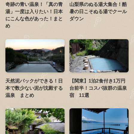
奇跡の青い温泉！「真の青
山梨県のぬる湯大集合！酷
湯」一度は入りたい！日本
暑の日こそぬる湯でクール
にこんな色があった！まと
ダウン
め
天然泥パックができる！日
【関東】1泊2食付き1万円
本で数少ない泥が沈殿する
台前半！コスパ抜群の温泉
温泉 まとめ
宿 11選