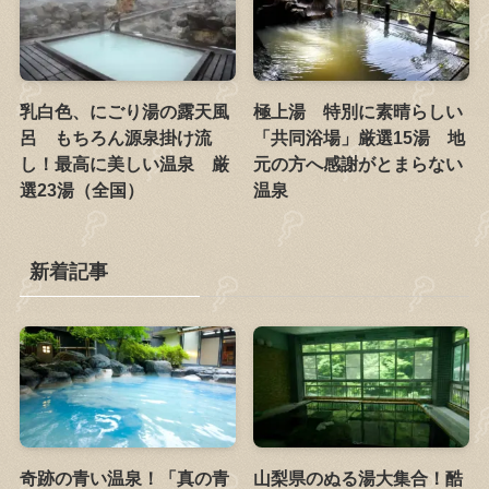
乳白色、にごり湯の露天風
極上湯 特別に素晴らしい
呂 もちろん源泉掛け流
「共同浴場」厳選15湯 地
し！最高に美しい温泉 厳
元の方へ感謝がとまらない
選23湯（全国）
温泉
新着記事
奇跡の青い温泉！「真の青
山梨県のぬる湯大集合！酷