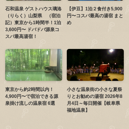
石和温泉 ゲストハウス璃洛
【伊豆】1泊２食付き5,900
（りらく）山梨県 （宿泊
円〜コスパ最高の湯宿 まと
記）東京から1時間半！1泊
め
3,600円〜 ドバドバ源泉コ
スパ最高湯宿！
東京から約2時間以内！
小さな温泉街の小さな夏祭
4,900円〜で宿泊できる源
りとお勧めの湯宿 2026年8
泉掛け流しの温泉宿 6選
月4日～毎日開催【岐阜県
福地温泉】