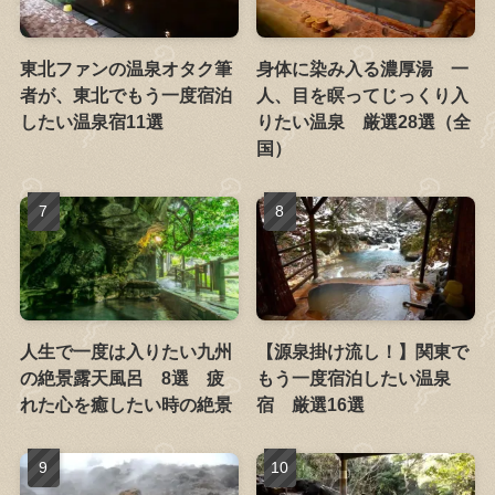
東北ファンの温泉オタク筆
身体に染み入る濃厚湯 一
者が、東北でもう一度宿泊
人、目を瞑ってじっくり入
したい温泉宿11選
りたい温泉 厳選28選（全
国）
人生で一度は入りたい九州
【源泉掛け流し！】関東で
の絶景露天風呂 8選 疲
もう一度宿泊したい温泉
れた心を癒したい時の絶景
宿 厳選16選