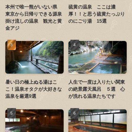
本州で唯一熊がいない県
硫黄の温泉 ここは濃
東京から日帰りできる源泉
厚！！と思う硫黄たっぷり
掛け流しの温泉 観光と黄
のにごり湯 15選
金アジ
暑い日の極上ぬる湯はこ
人生で一度は入りたい関東
こ！温泉オタクが大好きな
の絶景露天風呂 ５選 心
温泉を厳選9選
が洗れる温泉たちです