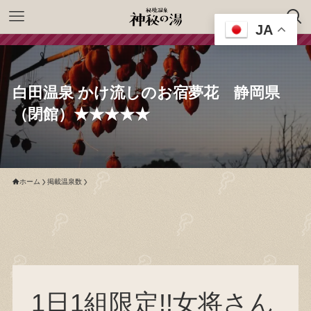
JA
白田温泉 かけ流しのお宿夢花 静岡県
（閉館）★★★★★
ホーム
掲載温泉数
1日1組限定!!女将さん