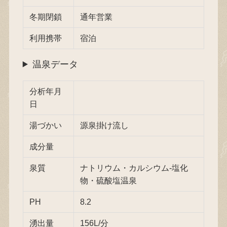
冬期閉鎖
通年営業
利用携帯
宿泊
温泉データ
分析年月
日
湯づかい
源泉掛け流し
成分量
泉質
ナトリウム・カルシウム-塩化
物・硫酸塩温泉
PH
8.2
湧出量
156L/分