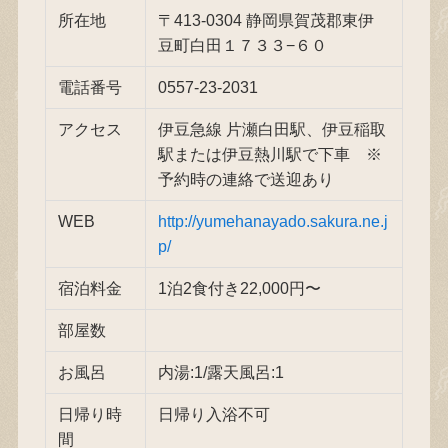
所在地
〒413-0304 静岡県賀茂郡東伊
豆町白田１７３３−６０
電話番号
0557-23-2031
アクセス
伊豆急線 片瀬白田駅、伊豆稲取
駅または伊豆熱川駅で下車 ※
予約時の連絡で送迎あり
WEB
http://yumehanayado.sakura.ne.j
p/
宿泊料金
1泊2食付き22,000円〜
部屋数
お風呂
内湯:1/露天風呂:1
日帰り時
日帰り入浴不可
間