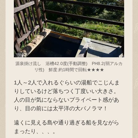
源泉掛け流し 浴槽42.0度(手動調整) PH8.2(弱アルカ
リ性) 鮮度:約1時間で回転★★★★
1人～2人で入れるぐらいの湯船でこじんま
りしているけど落ちつく丁度いい大きさ。
人の目が気にならないプライベート感があ
り、目の前には太平洋の大パノラマ！
遠くに見える島や通り過ぎる船を見ながら
まったり、、、。