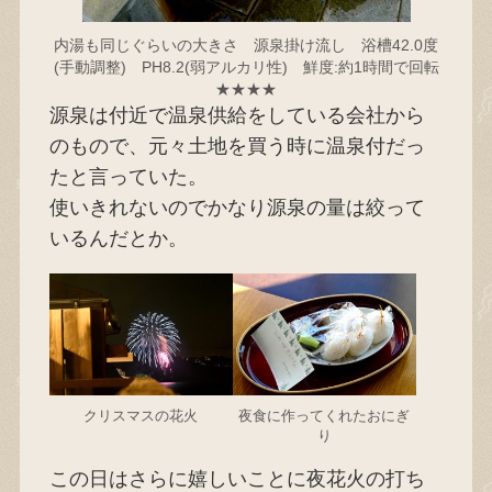
内湯も同じぐらいの大きさ 源泉掛け流し 浴槽42.0度
(手動調整) PH8.2(弱アルカリ性) 鮮度:約1時間で回転
★★★★
源泉は付近で温泉供給をしている会社から
のもので、元々土地を買う時に温泉付だっ
たと言っていた。
使いきれないのでかなり源泉の量は絞って
いるんだとか。
クリスマスの花火
夜食に作ってくれたおにぎ
り
この日はさらに嬉しいことに夜花火の打ち