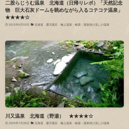
二股らじうむ温泉 北海道（日帰りレポ）「天然記念
物 巨大石灰ドームを眺めながら入るコテコテ温泉」
★★★★☆
2015年6月10日
北海道 露天風呂 極上温泉・秘湯・源泉掛け流しの温泉
川又温泉 北海道（野湯） ★★★★☆
2005年7月30日
北海道 露天風呂 極上温泉・秘湯・源泉掛け流しの温泉