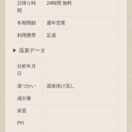
日帰り時
24時間 無料
間
冬期閉鎖
通年営業
利用携帯
足湯
温泉データ
分析年月
日
湯づかい
源泉掛け流し
成分量
泉質
PH