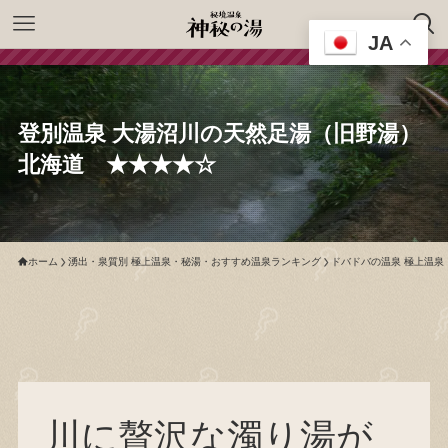
JA
登別温泉 大湯沼川の天然足湯（旧野湯）
北海道 ★★★★☆
ホーム
湧出・泉質別 極上温泉・秘湯・おすすめ温泉ランキング
ドバドバの温泉 極上温泉
川に贅沢な濁り湯が