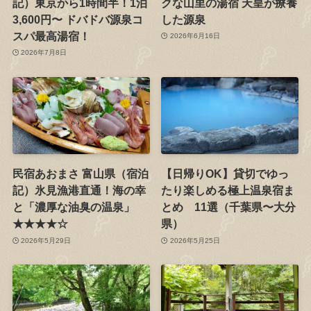
記）東京から1時間半！1泊
クな山里の湯宿 天皇が療養
3,600円〜 ドバドバ源泉コ
した源泉
スパ最高湯宿！
2026年6月16日
2026年7月8日
民宿あおまさ 富山県（宿泊
【日帰りOK】貸切でゆっ
記）氷見漁港直通！海の幸
たり楽しめる極上温泉宿ま
と「濃厚な油臭の温泉」
とめ 11選（千葉県〜大分
★★★★☆
県）
2026年5月29日
2026年5月25日