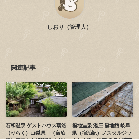
しおり（管理人）
関連記事
石和温泉 ゲストハウス璃洛
福地温泉 湯庄 福地館 岐阜
（りらく）山梨県 （宿泊
県（宿泊記）ノスタルジッ