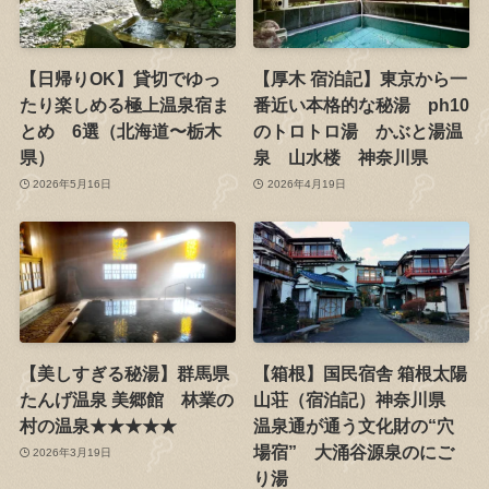
【日帰りOK】貸切でゆっ
【厚木 宿泊記】東京から一
たり楽しめる極上温泉宿ま
番近い本格的な秘湯 ph10
とめ 6選（北海道〜栃木
のトロトロ湯 かぶと湯温
県）
泉 山水楼 神奈川県
2026年5月16日
2026年4月19日
【美しすぎる秘湯】群馬県
【箱根】国民宿舎 箱根太陽
たんげ温泉 美郷館 林業の
山荘（宿泊記）神奈川県
村の温泉★★★★★
温泉通が通う文化財の“穴
場宿” 大涌谷源泉のにご
2026年3月19日
り湯