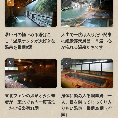
暑い日の極上ぬる湯はこ
人生で一度は入りたい関東
こ！温泉オタクが大好きな
の絶景露天風呂 ５選 心
温泉を厳選9選
が洗れる温泉たちです
東北ファンの温泉オタク筆
身体に染み入る濃厚湯 一
者が、東北でもう一度宿泊
人、目を瞑ってじっくり入
したい温泉宿11選
りたい温泉 厳選28選（全
国）