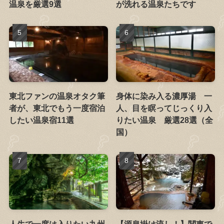
温泉を厳選9選
が洗れる温泉たちです
東北ファンの温泉オタク筆
身体に染み入る濃厚湯 一
者が、東北でもう一度宿泊
人、目を瞑ってじっくり入
したい温泉宿11選
りたい温泉 厳選28選（全
国）
人生で一度は入りたい九州
【源泉掛け流し！】関東で