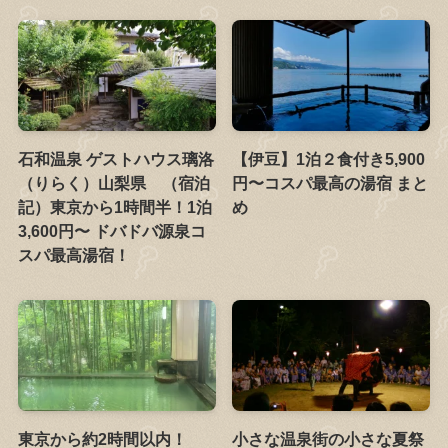
石和温泉 ゲストハウス璃洛
【伊豆】1泊２食付き5,900
（りらく）山梨県 （宿泊
円〜コスパ最高の湯宿 まと
記）東京から1時間半！1泊
め
3,600円〜 ドバドバ源泉コ
スパ最高湯宿！
東京から約2時間以内！
小さな温泉街の小さな夏祭