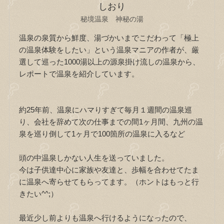
しおり
秘境温泉 神秘の湯
温泉の泉質から鮮度、湯づかいまでこだわって「極上
の温泉体験をしたい」という温泉マニアの作者が、厳
選して巡った1000湯以上の源泉掛け流しの温泉から、
レポートで温泉を紹介しています。
約25年前、温泉にハマりすぎて毎月１週間の温泉巡
り、会社を辞めて次の仕事までの間1ヶ月間、九州の温
泉を巡り倒して1ヶ月で100箇所の温泉に入るなど
頭の中温泉しかない人生を送っていました。
今は子供達中心に家族や友達と、歩幅を合わせてたま
に温泉へ寄らせてもらってます。（ホントはもっと行
きたい^^;）
最近少し前よりも温泉へ行けるようになったので、