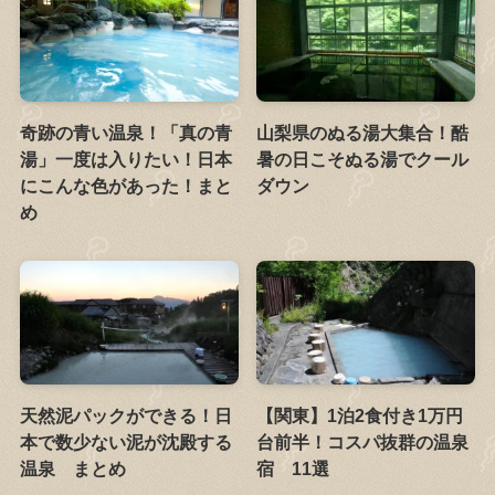
奇跡の青い温泉！「真の青
山梨県のぬる湯大集合！酷
湯」一度は入りたい！日本
暑の日こそぬる湯でクール
にこんな色があった！まと
ダウン
め
天然泥パックができる！日
【関東】1泊2食付き1万円
本で数少ない泥が沈殿する
台前半！コスパ抜群の温泉
温泉 まとめ
宿 11選