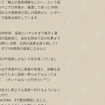
って「極上の温泉体験をしたい」という温
泉マニアの作者が、厳選して巡った1000
湯以上の源泉掛け流しの温泉から、レポー
トで温泉を紹介しています。
約25年前、温泉にハマりすぎて毎月１週
間の温泉巡り、会社を辞めて次の仕事まで
の間1ヶ月間、九州の温泉を巡り倒して1
ヶ月で100箇所の温泉に入るなど
頭の中温泉しかない人生を送っていまし
た。
今は子供達中心に家族や友達と、歩幅を合
わせてたまに温泉へ寄らせてもらってま
す。（ホントはもっと行きたい^^;）
最近少し前よりも温泉へ行けるようになっ
たので、
YouTube、Xで配信開始しました。
こちらもよろしくお願いします！