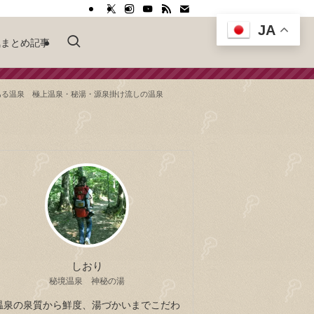
JA
気まとめ記事
ある温泉 極上温泉・秘湯・源泉掛け流しの温泉
しおり
秘境温泉 神秘の湯
温泉の泉質から鮮度、湯づかいまでこだわ