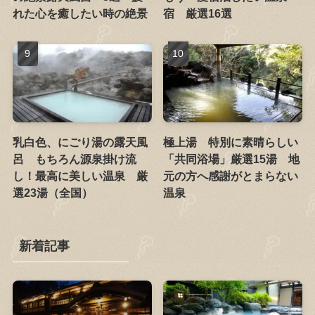
れた心を癒したい時の絶景
宿 厳選16選
乳白色、にごり湯の露天風
極上湯 特別に素晴らしい
呂 もちろん源泉掛け流
「共同浴場」厳選15湯 地
し！最高に美しい温泉 厳
元の方へ感謝がとまらない
選23湯（全国）
温泉
新着記事