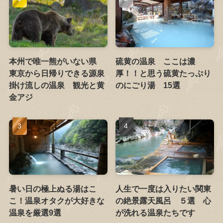
本州で唯一熊がいない県
硫黄の温泉 ここは濃
東京から日帰りできる源泉
厚！！と思う硫黄たっぷり
掛け流しの温泉 観光と黄
のにごり湯 15選
金アジ
暑い日の極上ぬる湯はこ
人生で一度は入りたい関東
こ！温泉オタクが大好きな
の絶景露天風呂 ５選 心
温泉を厳選9選
が洗れる温泉たちです