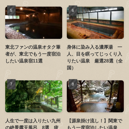
東北ファンの温泉オタク筆
身体に染み入る濃厚湯 一
者が、東北でもう一度宿泊
人、目を瞑ってじっくり入
したい温泉宿11選
りたい温泉 厳選28選（全
国）
人生で一度は入りたい九州
【源泉掛け流し！】関東で
の絶景露天風呂 8選 疲
もう一度宿泊したい温泉