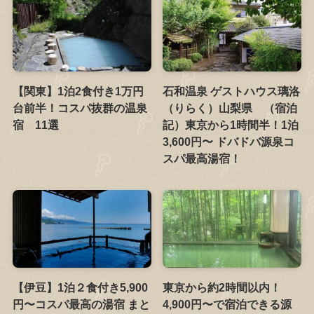
【関東】1泊2食付き1万円
石和温泉 ゲストハウス璃洛
台前半！コスパ抜群の温泉
（りらく）山梨県 （宿泊
宿 11選
記）東京から1時間半！1泊
3,600円〜 ドバドバ源泉コ
スパ最高湯宿！
【伊豆】1泊２食付き5,900
東京から約2時間以内！
円〜コスパ最高の湯宿 まと
4,900円〜で宿泊できる源