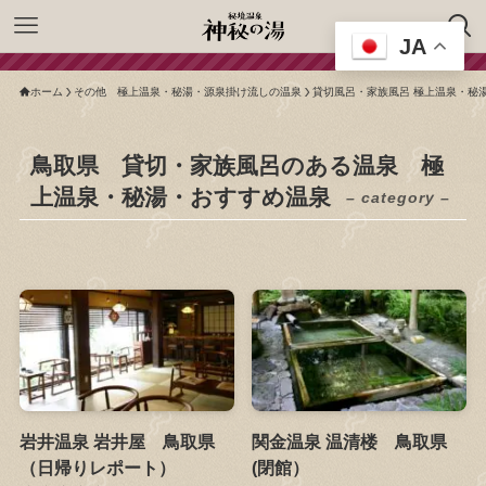
JA
ホーム
その他 極上温泉・秘湯・源泉掛け流しの温泉
貸切風呂・家族風呂 極上温泉・秘
鳥取県 貸切・家族風呂のある温泉 極
上温泉・秘湯・おすすめ温泉
– category –
岩井温泉 岩井屋 鳥取県
関金温泉 温清楼 鳥取県
（日帰りレポート）
(閉館）