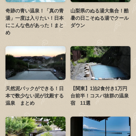
奇跡の青い温泉！「真の青
山梨県のぬる湯大集合！酷
湯」一度は入りたい！日本
暑の日こそぬる湯でクール
にこんな色があった！まと
ダウン
め
天然泥パックができる！日
【関東】1泊2食付き1万円
本で数少ない泥が沈殿する
台前半！コスパ抜群の温泉
温泉 まとめ
宿 11選