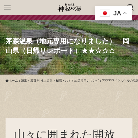
JA
茅森温泉（地元専用になりました） 岡
山県（日帰りレポート）★★☆☆☆
ホーム
湧出・泉質別 極上温泉・秘湯・おすすめ温泉ランキング
アワアワ／ツルツルの温
山々に囲まれた開放