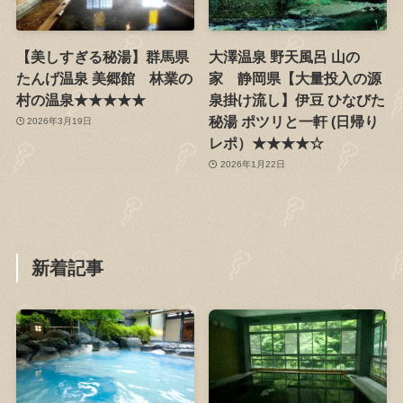
【美しすぎる秘湯】群馬県
大澤温泉 野天風呂 山の
たんげ温泉 美郷館 林業の
家 静岡県【大量投入の源
村の温泉★★★★★
泉掛け流し】伊豆 ひなびた
秘湯 ポツリと一軒 (日帰り
2026年3月19日
レポ）★★★★☆
2026年1月22日
新着記事