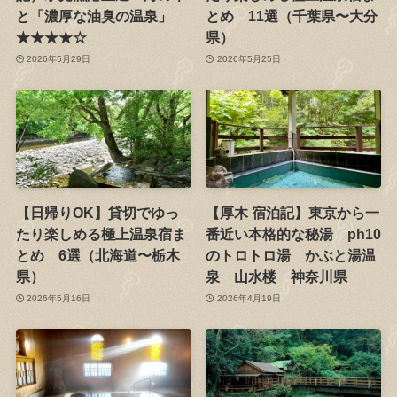
と「濃厚な油臭の温泉」
とめ 11選（千葉県〜大分
★★★★☆
県）
2026年5月29日
2026年5月25日
【日帰りOK】貸切でゆっ
【厚木 宿泊記】東京から一
たり楽しめる極上温泉宿ま
番近い本格的な秘湯 ph10
とめ 6選（北海道〜栃木
のトロトロ湯 かぶと湯温
県）
泉 山水楼 神奈川県
2026年5月16日
2026年4月19日