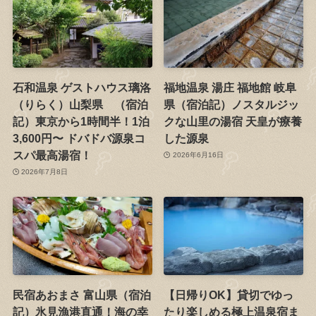
石和温泉 ゲストハウス璃洛
福地温泉 湯庄 福地館 岐阜
（りらく）山梨県 （宿泊
県（宿泊記）ノスタルジッ
記）東京から1時間半！1泊
クな山里の湯宿 天皇が療養
3,600円〜 ドバドバ源泉コ
した源泉
スパ最高湯宿！
2026年6月16日
2026年7月8日
民宿あおまさ 富山県（宿泊
【日帰りOK】貸切でゆっ
記）氷見漁港直通！海の幸
たり楽しめる極上温泉宿ま