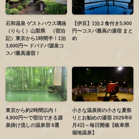
石和温泉 ゲストハウス璃洛
【伊豆】1泊２食付き5,900
（りらく）山梨県 （宿泊
円〜コスパ最高の湯宿 まと
記）東京から1時間半！1泊
め
3,600円〜 ドバドバ源泉コ
スパ最高湯宿！
東京から約2時間以内！
小さな温泉街の小さな夏祭
4,900円〜で宿泊できる源
りとお勧めの湯宿 2026年8
泉掛け流しの温泉宿 6選
月4日～毎日開催【岐阜県
福地温泉】