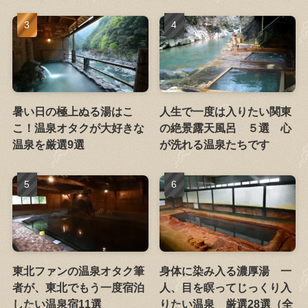
暑い日の極上ぬる湯はこ
人生で一度は入りたい関東
こ！温泉オタクが大好きな
の絶景露天風呂 ５選 心
温泉を厳選9選
が洗れる温泉たちです
東北ファンの温泉オタク筆
身体に染み入る濃厚湯 一
者が、東北でもう一度宿泊
人、目を瞑ってじっくり入
したい温泉宿11選
りたい温泉 厳選28選（全