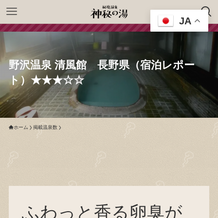
JA
野沢温泉 清風館 長野県（宿泊レポー
ト）★★★☆☆
ホーム
掲載温泉数
ふわっと香る卵臭が