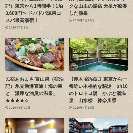
記）東京から1時間半！1泊
クな山里の湯宿 天皇が療養
3,600円〜 ドバドバ源泉コ
した源泉
スパ最高湯宿！
2026年6月16日
2026年7月8日
民宿あおまさ 富山県（宿泊
【厚木 宿泊記】東京から一
記）氷見漁港直通！海の幸
番近い本格的な秘湯 ph10
と「濃厚な油臭の温泉」
のトロトロ湯 かぶと湯温
★★★★☆
泉 山水楼 神奈川県
2026年5月29日
2026年4月19日