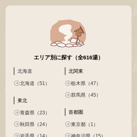
エリア別に探す（全616湯）
北海道
北関東
北海道（51）
栃木県（47）
群馬県（45）
東北
首都圏
青森県（23）
秋田県（24）
東京都（1）
岩手県（14）
神奈川県（15）