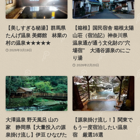
【美しすぎる秘湯】群馬県
【箱根】国民宿舎 箱根太陽
たんげ温泉 美郷館 林業の
山荘（宿泊記）神奈川県
村の温泉★★★★★
温泉通が通う文化財の“穴
場宿” 大涌谷源泉のにご
2026年3月19日
り湯
2026年2月20日
大澤温泉 野天風呂 山の
【源泉掛け流し！】関東で
家 静岡県【大量投入の源
もう一度宿泊したい温泉
泉掛け流し】伊豆 ひなびた
宿 厳選16選