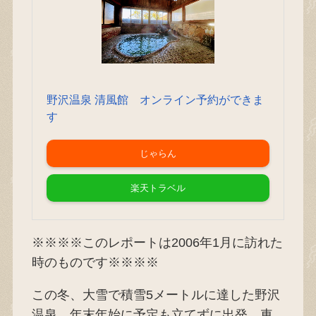
野沢温泉 清風館 オンライン予約ができま
す
じゃらん
楽天トラベル
※※※※このレポートは2006年1月に訪れた
時のものです※※※※
この冬、大雪で積雪5メートルに達した野沢
温泉。年末年始に予定も立てずに出発、車