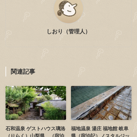
しおり（管理人）
関連記事
石和温泉 ゲストハウス璃洛
福地温泉 湯庄 福地館 岐阜
（りらく）山梨県 （宿泊
県（宿泊記）ノスタルジッ