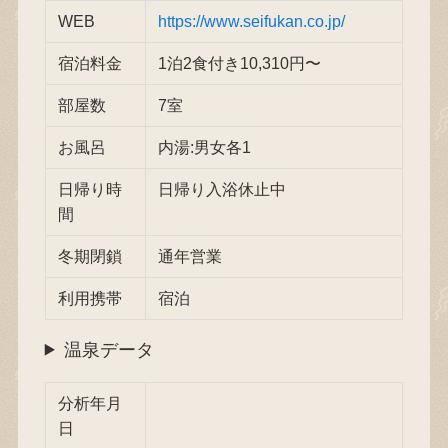
WEB
https://www.seifukan.co.jp/
宿泊料金
1泊2食付き10,310円〜
部屋数
7室
お風呂
内湯:男女各1
日帰り時
日帰り入浴休止中
間
冬期閉鎖
通年営業
利用携帯
宿泊
温泉データ
分析年月
日