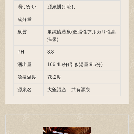
湯づかい
源泉掛け流し
成分量
泉質
単純硫黄泉(低張性アルカリ性高
温泉)
PH
8.8
湧出量
166.4L/分(引き湯量:9L/分)
源泉温度
78.2度
源泉名
大釜混合 共有源泉