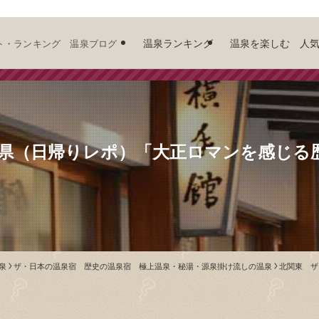
温泉ランキング
温泉を楽しむ 人
ト・ランキング 温泉ブログ
馬県（日帰りレポ）「大正ロマンを感じる
泉
ザ・日本の温泉宿 歴史の温泉宿 極上温泉・秘湯・源泉掛け流しの温泉
北関東 ザ