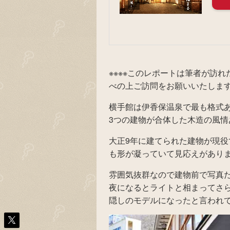
※※※※このレポートは筆者が訪
べの上ご訪問をお願いいたします。
横手館は伊香保温泉で最も格式
3つの建物が合体した木造の風
大正9年に建てられた建物が現
も形が凝っていて見応えがあり
雰囲気抜群なので建物前で写真
夜になるとライトと相まってさ
隠しのモデルになったと言われ