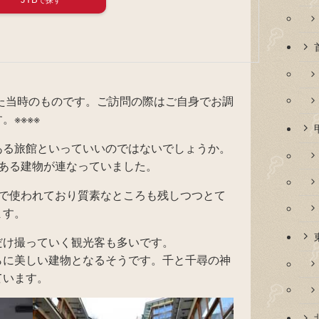
れた当時のものです。ご訪問の際はご自身でお調
※※※※
ある旅館といっていいのではないでしょうか。
情ある建物が連なっていました。
役で使われており質素なところも残しつつとて
ます。
だけ撮っていく観光客も多いです。
らに美しい建物となるそうです。千と千尋の神
ています。