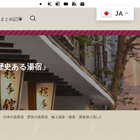
JA
気まとめ記事
歴史ある湯宿」
・日本の温泉宿 歴史の温泉宿 極上温泉・秘湯・源泉掛け流しの温泉