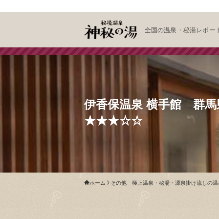
全国の温泉・秘湯レポー
伊香保温泉 横手館 群
★★★☆☆
ホーム
その他 極上温泉・秘湯・源泉掛け流しの温