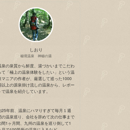
しおり
秘境温泉 神秘の湯
温泉の泉質から鮮度、湯づかいまでこだわ
って「極上の温泉体験をしたい」という温
泉マニアの作者が、厳選して巡った1000
湯以上の源泉掛け流しの温泉から、レポー
トで温泉を紹介しています。
約25年前、温泉にハマりすぎて毎月１週
間の温泉巡り、会社を辞めて次の仕事まで
の間1ヶ月間、九州の温泉を巡り倒して1
ヶ月で100箇所の温泉に入るなど