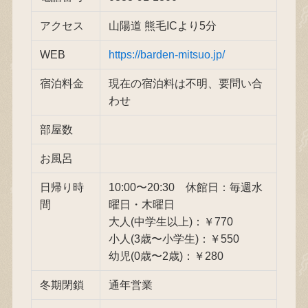
アクセス
山陽道 熊毛ICより5分
WEB
https://barden-mitsuo.jp/
宿泊料金
現在の宿泊料は不明、要問い合
わせ
部屋数
お風呂
日帰り時
10:00〜20:30 休館日：毎週水
間
曜日・木曜日
大人(中学生以上)：￥770
小人(3歳〜小学生)：￥550
幼児(0歳〜2歳)：￥280
冬期閉鎖
通年営業