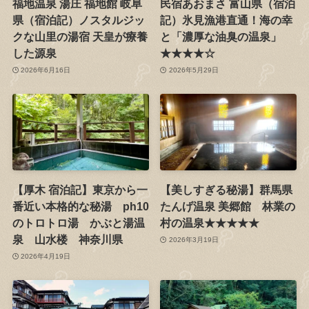
福地温泉 湯庄 福地館 岐阜
民宿あおまさ 富山県（宿泊
県（宿泊記）ノスタルジッ
記）氷見漁港直通！海の幸
クな山里の湯宿 天皇が療養
と「濃厚な油臭の温泉」
した源泉
★★★★☆
2026年6月16日
2026年5月29日
【厚木 宿泊記】東京から一
【美しすぎる秘湯】群馬県
番近い本格的な秘湯 ph10
たんげ温泉 美郷館 林業の
のトロトロ湯 かぶと湯温
村の温泉★★★★★
泉 山水楼 神奈川県
2026年3月19日
2026年4月19日