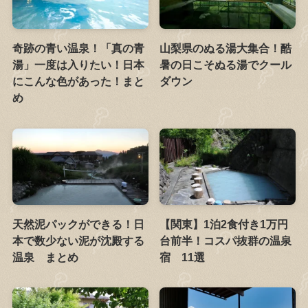
奇跡の青い温泉！「真の青
山梨県のぬる湯大集合！酷
湯」一度は入りたい！日本
暑の日こそぬる湯でクール
にこんな色があった！まと
ダウン
め
天然泥パックができる！日
【関東】1泊2食付き1万円
本で数少ない泥が沈殿する
台前半！コスパ抜群の温泉
温泉 まとめ
宿 11選