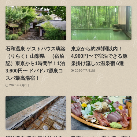
石和温泉 ゲストハウス璃洛
東京から約2時間以内！
（りらく）山梨県 （宿泊
4,900円〜で宿泊できる源
記）東京から1時間半！1泊
泉掛け流しの温泉宿 6選
3,600円〜 ドバドバ源泉コ
2026年7月1日
スパ最高湯宿！
2026年7月8日