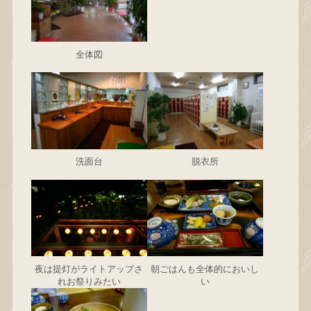
全体図
洗面台
脱衣所
夜は提灯がライトアップさ
朝ごはんも全体的においし
れお祭りみたい
い