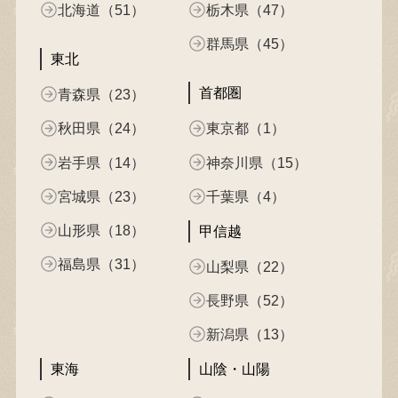
北海道（51）
栃木県（47）
群馬県（45）
東北
首都圏
青森県（23）
秋田県（24）
東京都（1）
岩手県（14）
神奈川県（15）
宮城県（23）
千葉県（4）
山形県（18）
甲信越
福島県（31）
山梨県（22）
長野県（52）
新潟県（13）
東海
山陰・山陽