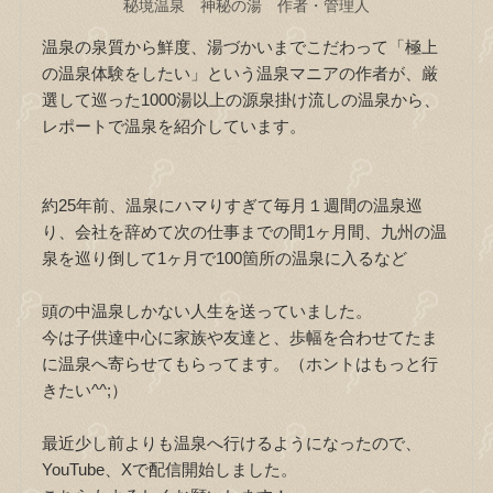
秘境温泉 神秘の湯 作者・管理人
温泉の泉質から鮮度、湯づかいまでこだわって「極上
の温泉体験をしたい」という温泉マニアの作者が、厳
選して巡った1000湯以上の源泉掛け流しの温泉から、
レポートで温泉を紹介しています。
約25年前、温泉にハマりすぎて毎月１週間の温泉巡
り、会社を辞めて次の仕事までの間1ヶ月間、九州の温
泉を巡り倒して1ヶ月で100箇所の温泉に入るなど
頭の中温泉しかない人生を送っていました。
今は子供達中心に家族や友達と、歩幅を合わせてたま
に温泉へ寄らせてもらってます。（ホントはもっと行
きたい^^;）
最近少し前よりも温泉へ行けるようになったので、
YouTube、Xで配信開始しました。