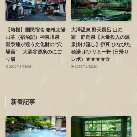
【箱根】国民宿舎 箱根太陽
大澤温泉 野天風呂 山の
山荘（宿泊記）神奈川県
家 静岡県【大量投入の源
温泉通が通う文化財の“穴
泉掛け流し】伊豆 ひなびた
場宿” 大涌谷源泉のにご
秘湯 ポツリと一軒 (日帰り
り湯
レポ）★★★★☆
2026年2月20日
2026年1月22日
新着記事