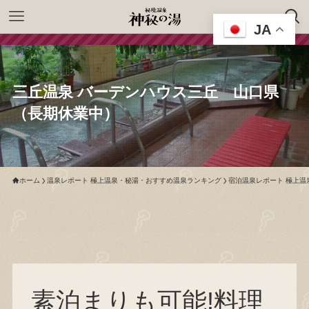
JA
三丘温泉 バーデンハウス三丘 山口県
（長期休業中）
ホーム
温泉レポート 極上温泉・秘湯・おすすめ温泉ランキング
宿泊温泉レポート 極上温
素泊まりも可能!料理